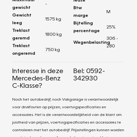
-
gewicht
Btw
M
Gewicht
marge
1575 kg
leeg
Bijtelling
25%
Treklast
percentage
1800 kg
geremd
306 -
Wegenbelasting
Treklast
280
750 kg
ongeremd
Interesse in deze
Bel: 0592-
Mercedes-Benz
342930
C-Klasse?
Noch het autobedrijf, noch Vakgarage is verantwoordelijk
voor drukfouten op prijzen, voertuigspecificaties en
accessoires. Het is de verantwoordelijkheid van de klant om
juistheid van prijzen, voertuigspecificaties en accessoires te
controleren met het autobedrijf. Prijsstellingen kunnen worden