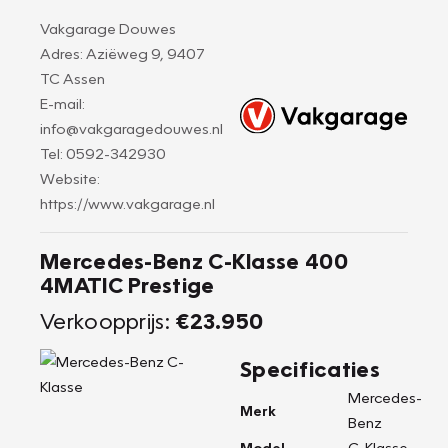
Vakgarage Douwes
Adres: Aziëweg 9, 9407
TC Assen
E-mail:
info@vakgaragedouwes.nl
Tel: 0592-342930
Website:
https://www.vakgarage.nl
Mercedes-Benz C-Klasse 400
4MATIC Prestige
Verkoopprijs:
€23.950
Specificaties
Mercedes-
Merk
Benz
Model
C-Klasse