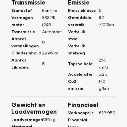
Transmissie
Emissie
Brandstof
Benzine
Emissieklasse
6
Vermogen
333 PK
Gemiddeld
8.2
motor
(245
verbruik
l/100km
Transmissie
Automaat
Verbruik
-
Aantal
stad
9
versnellingen
Verbruik
-
Cilinderinhoud
2996 cc
snelweg
Aantal
250
6
Topsnelheid
cilinders
km/u
Acceleratie
5.2 s
Co2
170
emissie
g/km
Gewicht en
Financieel
Laadvermogen
Verkoopprijs
€23.950
Laadvermogen
635 kg
Financial
-
Maximaal
lease