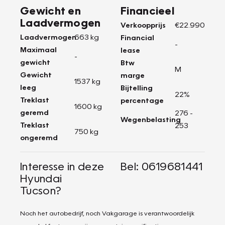
Gewicht en
Financieel
Laadvermogen
Verkoopprijs
€22.990
Laadvermogen
663 kg
Financial
-
Maximaal
lease
-
gewicht
Btw
M
Gewicht
marge
1537 kg
leeg
Bijtelling
22%
Treklast
percentage
1600 kg
geremd
276 -
Wegenbelasting
Treklast
253
750 kg
ongeremd
Interesse in deze
Bel: 0619681441
Hyundai
Tucson?
Noch het autobedrijf, noch Vakgarage is verantwoordelijk