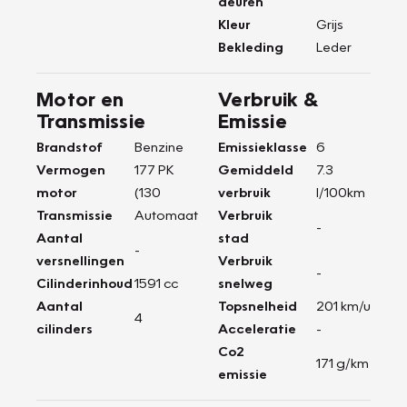
deuren
Kleur
Grijs
Bekleding
Leder
Motor en
Verbruik &
Transmissie
Emissie
Brandstof
Benzine
Emissieklasse
6
Vermogen
177 PK
Gemiddeld
7.3
motor
(130
verbruik
l/100km
Transmissie
Automaat
Verbruik
-
Aantal
stad
-
versnellingen
Verbruik
-
Cilinderinhoud
1591 cc
snelweg
Aantal
Topsnelheid
201 km/u
4
cilinders
Acceleratie
-
Co2
171 g/km
emissie