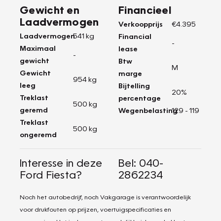
Gewicht en
Financieel
Laadvermogen
Verkoopprijs
€4.395
Laadvermogen
541 kg
Financial
-
Maximaal
lease
-
gewicht
Btw
M
Gewicht
marge
954 kg
leeg
Bijtelling
20%
Treklast
percentage
500 kg
geremd
Wegenbelasting
129 - 119
Treklast
500 kg
ongeremd
Interesse in deze
Bel: 040-
Ford Fiesta?
2862234
Noch het autobedrijf, noch Vakgarage is verantwoordelijk
voor drukfouten op prijzen, voertuigspecificaties en