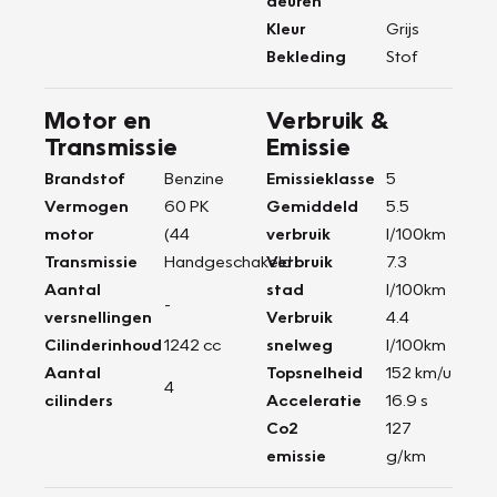
deuren
Kleur
Grijs
Bekleding
Stof
Motor en
Verbruik &
Transmissie
Emissie
Brandstof
Benzine
Emissieklasse
5
Vermogen
60 PK
Gemiddeld
5.5
motor
(44
verbruik
l/100km
Transmissie
Handgeschakeld
Verbruik
7.3
Aantal
stad
l/100km
-
versnellingen
Verbruik
4.4
Cilinderinhoud
1242 cc
snelweg
l/100km
Aantal
Topsnelheid
152 km/u
4
cilinders
Acceleratie
16.9 s
Co2
127
emissie
g/km