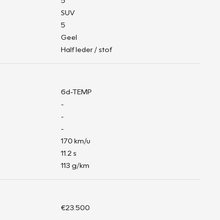
5
SUV
5
Geel
Half leder / stof
6d-TEMP
-
-
-
170 km/u
11.2 s
113 g/km
€23.500
-