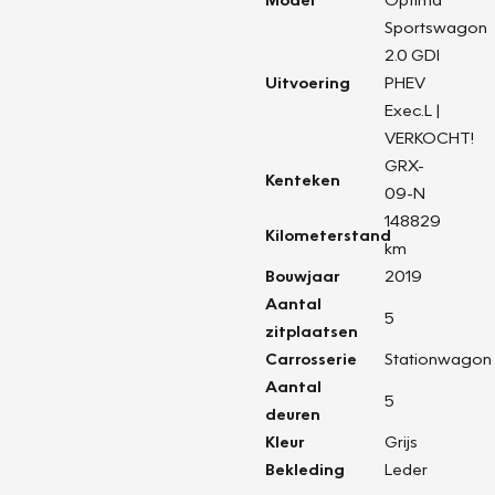
Sportswagon
2.0 GDI
Uitvoering
PHEV
Exec.L |
VERKOCHT!
GRX-
Kenteken
09-N
148829
Kilometerstand
km
Bouwjaar
2019
Aantal
5
zitplaatsen
Carrosserie
Stationwagon
Aantal
5
deuren
Kleur
Grijs
Bekleding
Leder