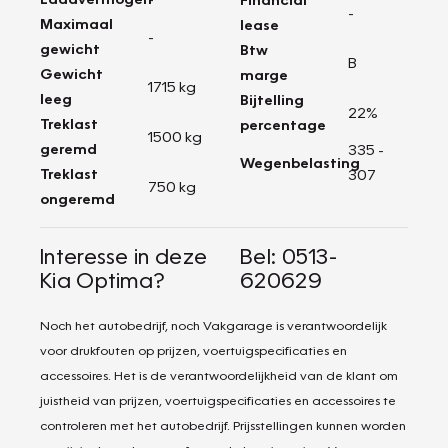
-
Maximaal
lease
-
gewicht
Btw
B
Gewicht
marge
1715 kg
leeg
Bijtelling
22%
Treklast
percentage
1500 kg
geremd
335 -
Wegenbelasting
Treklast
307
750 kg
ongeremd
Interesse in deze
Bel: 0513-
Kia Optima?
620629
Noch het autobedrijf, noch Vakgarage is verantwoordelijk
voor drukfouten op prijzen, voertuigspecificaties en
accessoires. Het is de verantwoordelijkheid van de klant om
juistheid van prijzen, voertuigspecificaties en accessoires te
controleren met het autobedrijf. Prijsstellingen kunnen worden