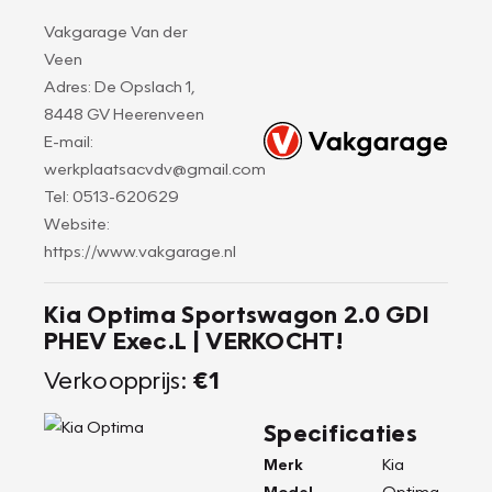
Vakgarage Van der
Veen
Adres: De Opslach 1,
8448 GV Heerenveen
E-mail:
werkplaatsacvdv@gmail.com
Tel: 0513-620629
Website:
https://www.vakgarage.nl
Kia Optima Sportswagon 2.0 GDI
PHEV Exec.L | VERKOCHT!
Verkoopprijs:
€1
Specificaties
Merk
Kia
Model
Optima