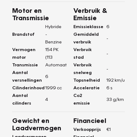
Motor en
Verbruik &
Transmissie
Emissie
Hybride
Emissieklasse
6
Brandstof
-
Gemiddeld
-
Benzine
verbruik
Vermogen
154 PK
Verbruik
-
motor
(113
stad
Transmissie
Automaat
Verbruik
-
Aantal
snelweg
6
versnellingen
Topsnelheid
192 km/u
Cilinderinhoud
1999 cc
Acceleratie
6 s
Aantal
Co2
4
33 g/km
cilinders
emissie
Gewicht en
Financieel
Laadvermogen
Verkoopprijs
€1
Laadvermogen
-
Financial