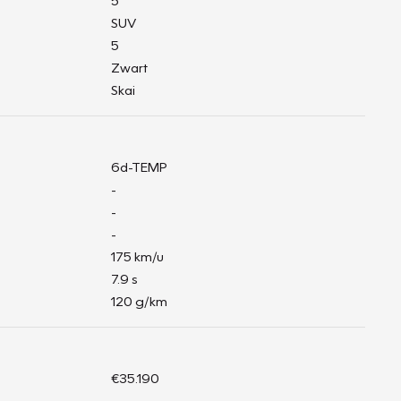
5
SUV
5
Zwart
Skai
6d-TEMP
-
-
-
175 km/u
7.9 s
120 g/km
€35.190
-