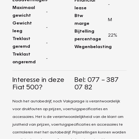
-
Maximaal
lease
-
gewicht
Btw
M
Gewicht
marge
-
leeg
Bijtelling
22%
Treklast
percentage
-
geremd
Wegenbelasting
-
Treklast
-
ongeremd
Interesse in deze
Bel: 077 – 387
Fiat 500?
07 82
Noch het autobedrijf, noch Vakgarage is verantwoordelijk
voor drukfouten op prijzen, voertuigspecificaties en
accessoires. Het is de verantwoordelijkheid van de klant om
juistheid van prijzen, voertuigspecificaties en accessoires te
controleren met het autobedrijf. Prijsstellingen kunnen worden