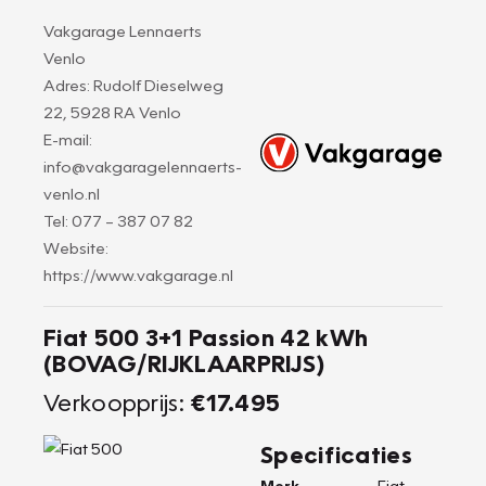
Vakgarage Lennaerts
Venlo
Adres: Rudolf Dieselweg
22, 5928 RA Venlo
E-mail:
info@vakgaragelennaerts-
venlo.nl
Tel: 077 – 387 07 82
Website:
https://www.vakgarage.nl
Fiat 500 3+1 Passion 42 kWh
(BOVAG/RIJKLAARPRIJS)
Verkoopprijs:
€17.495
Specificaties
Merk
Fiat