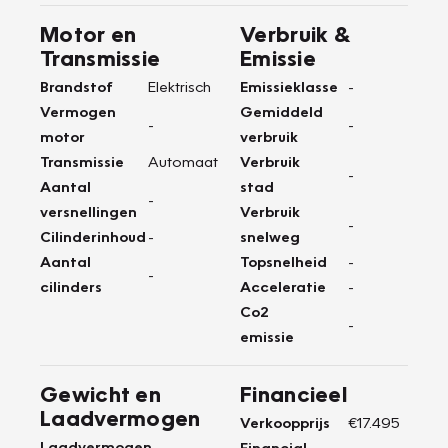
Motor en
Verbruik &
Transmissie
Emissie
Brandstof
Elektrisch
Emissieklasse
-
Vermogen
Gemiddeld
-
-
motor
verbruik
Transmissie
Automaat
Verbruik
-
Aantal
stad
-
versnellingen
Verbruik
-
Cilinderinhoud
-
snelweg
Aantal
Topsnelheid
-
-
cilinders
Acceleratie
-
Co2
-
emissie
Gewicht en
Financieel
Laadvermogen
Verkoopprijs
€17.495
Laadvermogen
-
Financial