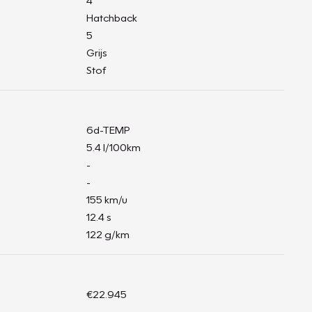
4
Hatchback
5
Grijs
Stof
6d-TEMP
5.4 l/100km
-
-
155 km/u
12.4 s
122 g/km
€22.945
-