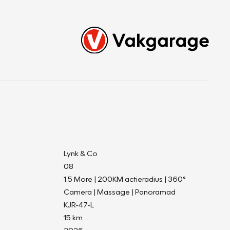
d
Lynk & Co
08
1.5 More | 200KM actieradius | 360°
Camera | Massage | Panoramad
KJR-47-L
15 km