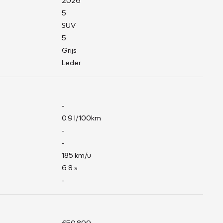
2026
5
SUV
5
Grijs
Leder
-
0.9 l/100km
-
-
185 km/u
6.8 s
-
€50.899