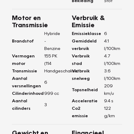
Bekleding
Stof
Motor en
Verbruik &
Transmissie
Emissie
Hybride
Emissieklasse
6
Brandstof
-
Gemiddeld
4.1
Benzine
verbruik
l/100km
Vermogen
155 PK
Verbruik
4.7
motor
(114
stad
l/100km
Transmissie
Handgeschakeld
Verbruik
3.6
Aantal
snelweg
l/100km
6
versnellingen
209
Topsnelheid
Cilinderinhoud
999 cc
km/u
Aantal
Acceleratie
9.4 s
3
cilinders
Co2
122
emissie
g/km
Gewicht en
Financieel