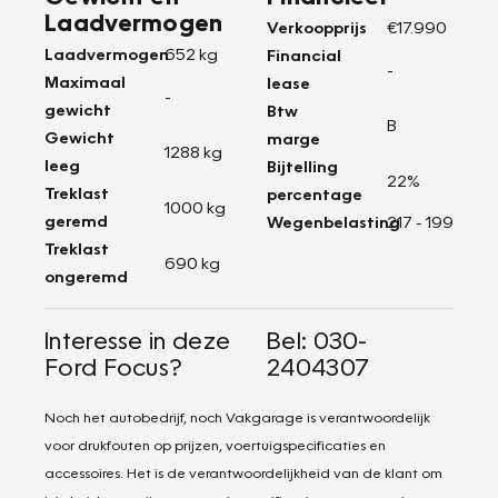
Laadvermogen
Verkoopprijs
€17.990
Laadvermogen
652 kg
Financial
-
Maximaal
lease
-
gewicht
Btw
B
Gewicht
marge
1288 kg
leeg
Bijtelling
22%
Treklast
percentage
1000 kg
geremd
Wegenbelasting
217 - 199
Treklast
690 kg
ongeremd
Interesse in deze
Bel: 030-
Ford Focus?
2404307
Noch het autobedrijf, noch Vakgarage is verantwoordelijk
voor drukfouten op prijzen, voertuigspecificaties en
accessoires. Het is de verantwoordelijkheid van de klant om