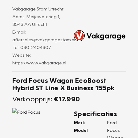
Vakgarage Stam Utrecht
Adres: Meijewetering 1,
3543 AA Utrecht
E-mail:
aftersales@vakgaragestam.nl
Tel: 030-2404307
Website:
https://www.vakgarage.nl
Ford Focus Wagon EcoBoost
Hybrid ST Line X Business 155pk
Verkoopprijs:
€17.990
Specificaties
Merk
Ford
Model
Focus
Wagon