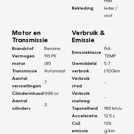
Half
Bekleding
leder /
stof
Motor en
Verbruik &
Transmissie
Emissie
Brandstof
Benzine
6d-
Emissieklasse
Vermogen
116 PK
TEMP
motor
(85
Gemiddeld
5.7
Transmissie
Automaat
verbruik
l/100km
Aantal
Verbruik
7
-
versnellingen
stad
Cilinderinhoud
998 cc
Verbruik
-
Aantal
snelweg
3
cilinders
Topsnelheid
186 km/u
Acceleratie
12.5 s
Co2
139
emissie
g/km