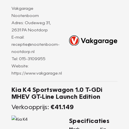
Vakgarage
Nootenboom
Adres: Oudeweg 31,
2631 PA Nootdorp
E-mail:
receptie@nootenboom-
nootdorp.nl
Tel: 015-3109955
Website:
https://www.vakgarage.nl
Kia K4 Sportswagon 1.0 T-GDi
MHEV GT-Line Launch Edition
Verkoopprijs:
€41.149
Specificaties
Merk
Kia