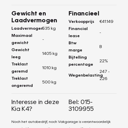
Gewicht en
Financieel
Laadvermogen
Verkoopprijs
€41.149
Laadvermogen
535 kg
Financial
-
Maximaal
lease
-
gewicht
Btw
B
Gewicht
marge
1405 kg
leeg
Bijtelling
22%
Treklast
percentage
1010 kg
geremd
247 -
Wegenbelasting
Treklast
226
500 kg
ongeremd
Interesse in deze
Bel: 015-
Kia K4?
3109955
Noch het autobedrijf, noch Vakgarage is verantwoordelijk