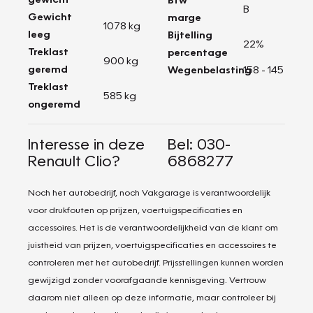
B
Gewicht
marge
1078 kg
leeg
Bijtelling
22%
Treklast
percentage
900 kg
geremd
Wegenbelasting
158 - 145
Treklast
585 kg
ongeremd
Interesse in deze
Bel: 030-
Renault Clio?
6868277
Noch het autobedrijf, noch Vakgarage is verantwoordelijk
voor drukfouten op prijzen, voertuigspecificaties en
accessoires. Het is de verantwoordelijkheid van de klant om
juistheid van prijzen, voertuigspecificaties en accessoires te
controleren met het autobedrijf. Prijsstellingen kunnen worden
gewijzigd zonder voorafgaande kennisgeving. Vertrouw
daarom niet alleen op deze informatie, maar controleer bij