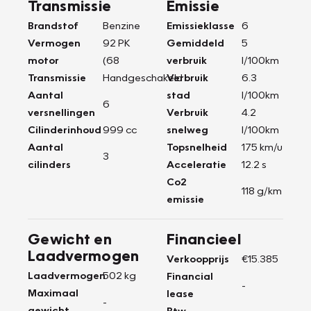
Transmissie
Emissie
Brandstof
Benzine
Emissieklasse
6
Vermogen
92 PK
Gemiddeld
5
motor
(68
verbruik
l/100km
Transmissie
Handgeschakeld
Verbruik
6.3
Aantal
stad
l/100km
6
versnellingen
Verbruik
4.2
Cilinderinhoud
999 cc
snelweg
l/100km
Aantal
Topsnelheid
175 km/u
3
cilinders
Acceleratie
12.2 s
Co2
118 g/km
emissie
Gewicht en
Financieel
Laadvermogen
Verkoopprijs
€15.385
Laadvermogen
502 kg
Financial
-
Maximaal
lease
-
gewicht
Btw