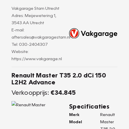
Vakgarage Stam Utrecht
Adres: Meijewetering 1,
3543 AA Utrecht
E-mail:
aftersales@vakgaragestam.nl
Tel: 030-2404307
Website:
https://www.vakgarage.nl
Renault Master T35 2.0 dCi 150
L2H2 Advance
Verkoopprijs:
€34.845
Specificaties
Merk
Renault
Model
Master
T35 2.0