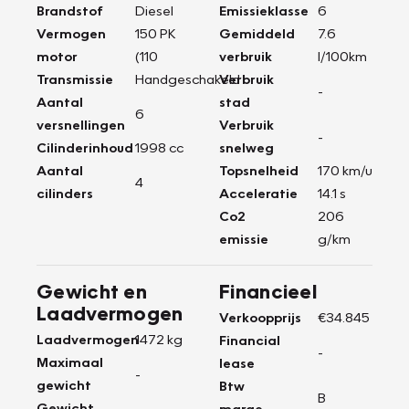
Brandstof
Diesel
Emissieklasse
6
Vermogen
150 PK
Gemiddeld
7.6
motor
(110
verbruik
l/100km
Transmissie
Handgeschakeld
Verbruik
-
Aantal
stad
6
versnellingen
Verbruik
-
Cilinderinhoud
1998 cc
snelweg
Aantal
Topsnelheid
170 km/u
4
cilinders
Acceleratie
14.1 s
Co2
206
emissie
g/km
Gewicht en
Financieel
Laadvermogen
Verkoopprijs
€34.845
Laadvermogen
1472 kg
Financial
-
Maximaal
lease
-
gewicht
Btw
B
Gewicht
marge