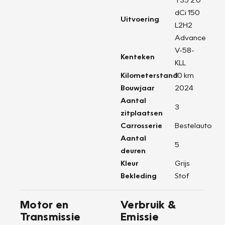
dCi 150
Uitvoering
L2H2
Advance
V-58-
Kenteken
KLL
Kilometerstand
10 km
Bouwjaar
2024
Aantal
3
zitplaatsen
Carrosserie
Bestelauto
Aantal
5
deuren
Kleur
Grijs
Bekleding
Stof
Motor en
Verbruik &
Transmissie
Emissie