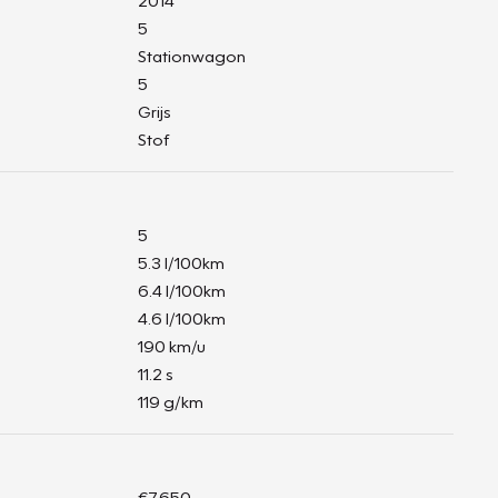
2014
5
Stationwagon
5
Grijs
Stof
5
5.3 l/100km
6.4 l/100km
4.6 l/100km
190 km/u
11.2 s
119 g/km
€7.650