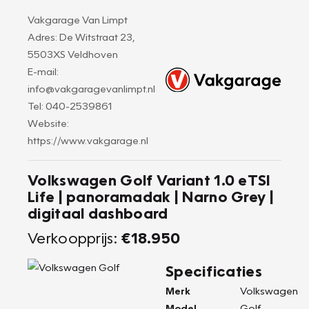
Vakgarage Van Limpt
Adres: De Witstraat 23,
5503XS Veldhoven
E-mail:
info@vakgaragevanlimpt.nl
Tel: 040-2539861
Website:
https://www.vakgarage.nl
Volkswagen Golf Variant 1.0 eTSI
Life | panoramadak | Narno Grey |
digitaal dashboard
Verkoopprijs:
€18.950
Specificaties
Merk
Volkswagen
Model
Golf