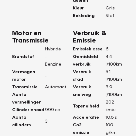
deuren
Kleur
Grijs
Bekleding
Stof
Motor en
Verbruik &
Transmissie
Emissie
Hybride
Emissieklasse
6
Brandstof
-
Gemiddeld
4.4
Benzine
verbruik
l/100km
Vermogen
Verbruik
5.1
-
motor
stad
l/100km
Transmissie
Automaat
Verbruik
3.9
Aantal
snelweg
l/100km
-
versnellingen
202
Topsnelheid
Cilinderinhoud
999 cc
km/u
Aantal
Acceleratie
10.6 s
3
cilinders
Co2
100
emissie
g/km