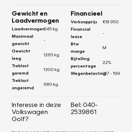
Gewicht en
Financieel
Laadvermogen
Verkoopprijs
€18.950
Laadvermogen
645 kg
Financial
-
Maximaal
lease
-
gewicht
Btw
M
Gewicht
marge
1265 kg
leeg
Bijtelling
22%
Treklast
percentage
1300 kg
geremd
Wegenbelasting
217 - 199
Treklast
680 kg
ongeremd
Interesse in deze
Bel: 040-
Volkswagen
2539861
Golf?