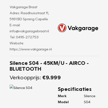
Vakgarage Braat
Adres: Raadhuisstraat 11,
5161 BD Sprang Capelle
E-mail:
info@vakgaragebraat.nl
Tel: 0416-272753
Website:
https://www.vakgarage.nl
Silence S04 - 45KM/U - AIRCO -
BLUETOOTH
Verkoopprijs:
€9.999
Specificaties
Merk
Silence
Model
S04
-