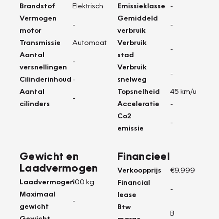
Brandstof
Elektrisch
Emissieklasse
-
Vermogen
Gemiddeld
-
-
motor
verbruik
Transmissie
Automaat
Verbruik
-
Aantal
stad
-
versnellingen
Verbruik
-
Cilinderinhoud
-
snelweg
Aantal
Topsnelheid
45 km/u
-
cilinders
Acceleratie
-
Co2
-
emissie
Gewicht en
Financieel
Laadvermogen
Verkoopprijs
€9.999
Laadvermogen
100 kg
Financial
-
Maximaal
lease
-
gewicht
Btw
B
Gewicht
marge