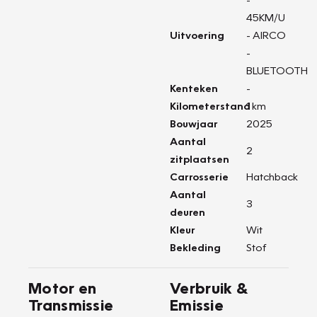
45KM/U
Uitvoering
- AIRCO
-
BLUETOOTH
Kenteken
-
Kilometerstand
1 km
Bouwjaar
2025
Aantal
2
zitplaatsen
Carrosserie
Hatchback
Aantal
3
deuren
Kleur
Wit
Bekleding
Stof
Motor en
Verbruik &
Transmissie
Emissie