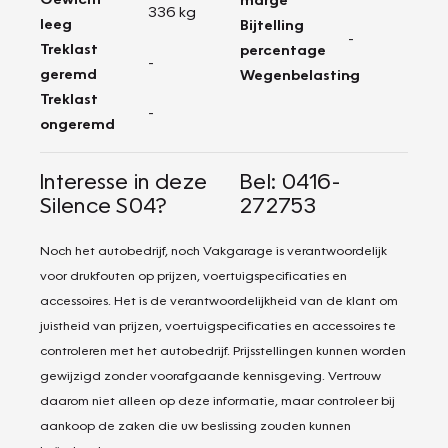
336 kg
leeg
Bijtelling
-
Treklast
percentage
-
geremd
Wegenbelasting
-
Treklast
-
ongeremd
Interesse in deze
Bel: 0416-
Silence S04?
272753
Noch het autobedrijf, noch Vakgarage is verantwoordelijk
voor drukfouten op prijzen, voertuigspecificaties en
accessoires. Het is de verantwoordelijkheid van de klant om
juistheid van prijzen, voertuigspecificaties en accessoires te
controleren met het autobedrijf. Prijsstellingen kunnen worden
gewijzigd zonder voorafgaande kennisgeving. Vertrouw
daarom niet alleen op deze informatie, maar controleer bij
aankoop de zaken die uw beslissing zouden kunnen