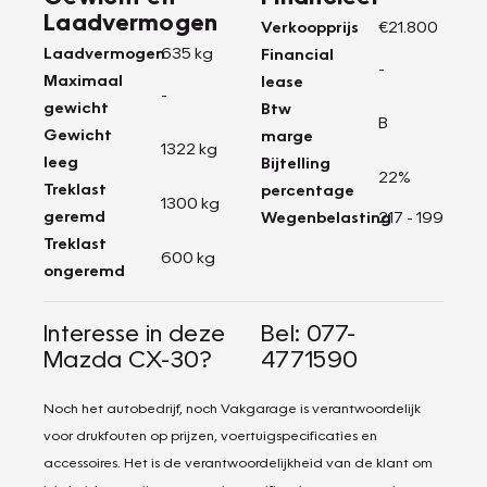
Laadvermogen
Verkoopprijs
€21.800
Laadvermogen
635 kg
Financial
-
Maximaal
lease
-
gewicht
Btw
B
Gewicht
marge
1322 kg
leeg
Bijtelling
22%
Treklast
percentage
1300 kg
geremd
Wegenbelasting
217 - 199
Treklast
600 kg
ongeremd
Interesse in deze
Bel: 077-
Mazda CX-30?
4771590
Noch het autobedrijf, noch Vakgarage is verantwoordelijk
voor drukfouten op prijzen, voertuigspecificaties en
accessoires. Het is de verantwoordelijkheid van de klant om