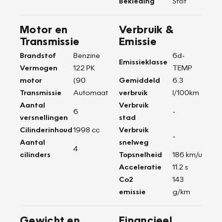
Bekleding
Stof
Motor en
Verbruik &
Transmissie
Emissie
Brandstof
Benzine
6d-
Emissieklasse
Vermogen
122 PK
TEMP
motor
(90
Gemiddeld
6.3
Transmissie
Automaat
verbruik
l/100km
Aantal
Verbruik
6
-
versnellingen
stad
Cilinderinhoud
1998 cc
Verbruik
-
Aantal
snelweg
4
cilinders
Topsnelheid
186 km/u
Acceleratie
11.2 s
Co2
143
emissie
g/km
Gewicht en
Financieel