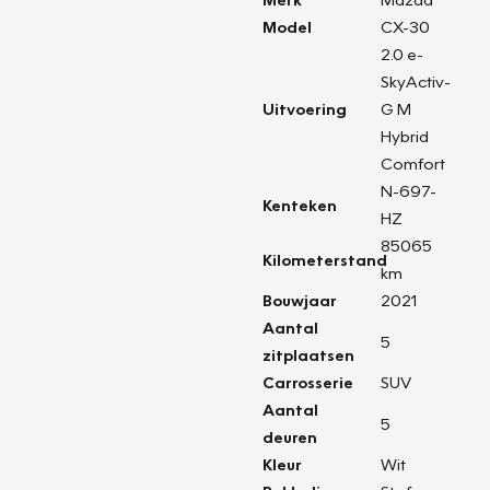
Model
CX-30
2.0 e-
SkyActiv-
Uitvoering
G M
Hybrid
Comfort
N-697-
Kenteken
HZ
85065
Kilometerstand
km
Bouwjaar
2021
Aantal
5
zitplaatsen
Carrosserie
SUV
Aantal
5
deuren
Kleur
Wit