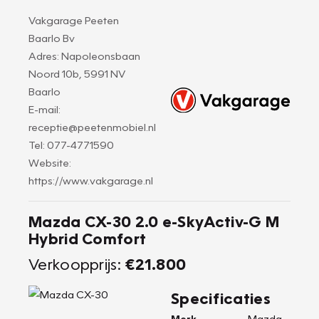
Vakgarage Peeten
Baarlo Bv
Adres: Napoleonsbaan
Noord 10b, 5991 NV
Baarlo
E-mail:
receptie@peetenmobiel.nl
Tel: 077-4771590
Website:
https://www.vakgarage.nl
Mazda CX-30 2.0 e-SkyActiv-G M
Hybrid Comfort
Verkoopprijs:
€21.800
Specificaties
Merk
Mazda