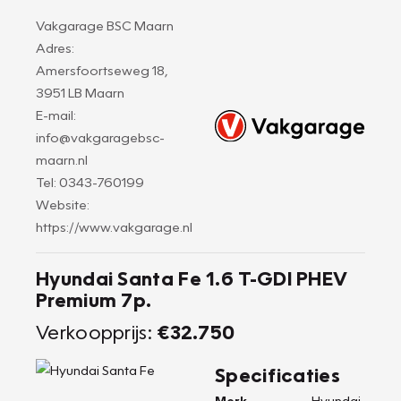
Vakgarage BSC Maarn
Adres:
Amersfoortseweg 18,
3951 LB Maarn
E-mail:
info@vakgaragebsc-
maarn.nl
Tel: 0343-760199
Website:
https://www.vakgarage.nl
Hyundai Santa Fe 1.6 T-GDI PHEV
Premium 7p.
Verkoopprijs:
€32.750
Specificaties
Merk
Hyundai