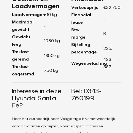
Laadvermogen
Verkoopprijs
€32.750
Laadvermogen
710 kg
Financial
-
Maximaal
lease
-
gewicht
Btw
B
Gewicht
marge
1980 kg
leeg
Bijtelling
22%
Treklast
percentage
1350 kg
geremd
423 -
Wegenbelasting
Treklast
387
750 kg
ongeremd
Interesse in deze
Bel: 0343-
Hyundai Santa
760199
Fe?
Noch het autobedrijf, noch Vakgarage is verantwoordelijk
voor drukfouten op prijzen, voertuigspecificaties en