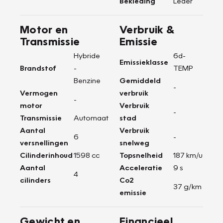
Bekleding
Leder
Motor en
Verbruik &
Transmissie
Emissie
Hybride
6d-
Emissieklasse
Brandstof
-
TEMP
Benzine
Gemiddeld
-
Vermogen
verbruik
-
motor
Verbruik
-
Transmissie
Automaat
stad
Aantal
Verbruik
6
-
versnellingen
snelweg
Cilinderinhoud
1598 cc
Topsnelheid
187 km/u
Aantal
Acceleratie
9 s
4
cilinders
Co2
37 g/km
emissie
Gewicht en
Financieel