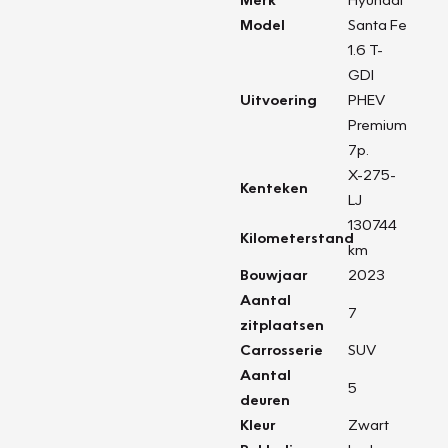
Model
Santa Fe
1.6 T-
GDI
Uitvoering
PHEV
Premium
7p.
X-275-
Kenteken
LJ
130744
Kilometerstand
km
Bouwjaar
2023
Aantal
7
zitplaatsen
Carrosserie
SUV
Aantal
5
deuren
Kleur
Zwart