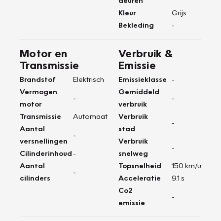
deuren
Kleur
Grijs
Bekleding
-
Motor en
Verbruik &
Transmissie
Emissie
Brandstof
Elektrisch
Emissieklasse
-
Vermogen
Gemiddeld
-
-
motor
verbruik
Transmissie
Automaat
Verbruik
-
Aantal
stad
-
versnellingen
Verbruik
-
Cilinderinhoud
-
snelweg
Aantal
Topsnelheid
150 km/u
-
cilinders
Acceleratie
9.1 s
Co2
-
emissie