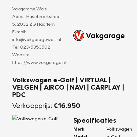
Vakgarage Wals
Adres: Hasebroekstraat
5, 2032 ZG Haarlem
E-mail:
info@vakgaragewals.nl
Tel: 023-5353502
Website:
https://www.vakgarage.nl
Volkswagen e-Golf | VIRTUAL |
VELGEN | AIRCO | NAVI | CARPLAY |
PDC
Verkoopprijs:
€16.950
Specificaties
Merk
Volkswagen
Model
e-Golf