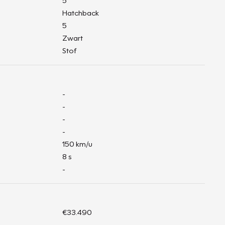
5
Hatchback
5
Zwart
Stof
-
-
-
-
150 km/u
8 s
-
€33.490
-