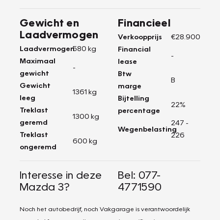
Gewicht en
Financieel
Laadvermogen
Verkoopprijs
€28.900
Laadvermogen
580 kg
Financial
-
Maximaal
lease
-
gewicht
Btw
B
Gewicht
marge
1361 kg
leeg
Bijtelling
22%
Treklast
percentage
1300 kg
geremd
247 -
Wegenbelasting
Treklast
226
600 kg
ongeremd
Interesse in deze
Bel: 077-
Mazda 3?
4771590
Noch het autobedrijf, noch Vakgarage is verantwoordelijk