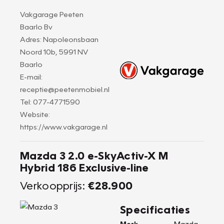
Vakgarage Peeten
Baarlo Bv
Adres: Napoleonsbaan
Noord 10b, 5991 NV
Baarlo
E-mail:
receptie@peetenmobiel.nl
Tel: 077-4771590
Website:
https://www.vakgarage.nl
Mazda 3 2.0 e-SkyActiv-X M
Hybrid 186 Exclusive-line
Verkoopprijs:
€28.900
Specificaties
Merk
Mazda