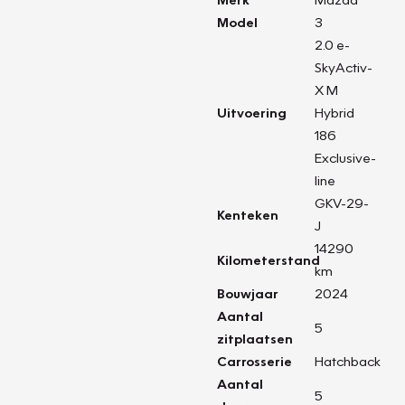
Model
3
2.0 e-
SkyActiv-
X M
Uitvoering
Hybrid
186
Exclusive-
line
GKV-29-
Kenteken
J
14290
Kilometerstand
km
Bouwjaar
2024
Aantal
5
zitplaatsen
Carrosserie
Hatchback
Aantal
5