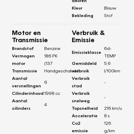
deuren
Kleur
Blauw
Bekleding
Stof
Motor en
Verbruik &
Transmissie
Emissie
Brandstof
Benzine
6d-
Emissieklasse
Vermogen
186 PK
TEMP
motor
(137
Gemiddeld
5.6
Transmissie
Handgeschakeld
verbruik
l/100km
Aantal
Verbruik
6
-
versnellingen
stad
Cilinderinhoud
1998 cc
Verbruik
-
Aantal
snelweg
4
cilinders
Topsnelheid
216 km/u
Acceleratie
8 s
Co2
126
emissie
g/km