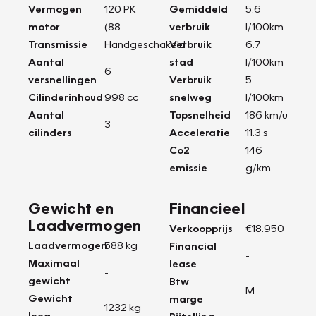
Vermogen
120 PK
Gemiddeld
5.6
motor
(88
verbruik
l/100km
Transmissie
Handgeschakeld
Verbruik
6.7
Aantal
stad
l/100km
6
versnellingen
Verbruik
5
Cilinderinhoud
998 cc
snelweg
l/100km
Aantal
Topsnelheid
186 km/u
3
cilinders
Acceleratie
11.3 s
Co2
146
emissie
g/km
Gewicht en
Financieel
Laadvermogen
Verkoopprijs
€18.950
Laadvermogen
588 kg
Financial
-
Maximaal
lease
-
gewicht
Btw
M
Gewicht
marge
1232 kg
leeg