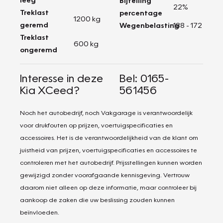
Bijtelling
22%
Treklast
percentage
1200 kg
geremd
Wegenbelasting
188 - 172
Treklast
600 kg
ongeremd
Interesse in deze
Bel: 0165-
Kia XCeed?
561456
Noch het autobedrijf, noch Vakgarage is verantwoordelijk
voor drukfouten op prijzen, voertuigspecificaties en
accessoires. Het is de verantwoordelijkheid van de klant om
juistheid van prijzen, voertuigspecificaties en accessoires te
controleren met het autobedrijf. Prijsstellingen kunnen worden
gewijzigd zonder voorafgaande kennisgeving. Vertrouw
daarom niet alleen op deze informatie, maar controleer bij
aankoop de zaken die uw beslissing zouden kunnen
beïnvloeden.