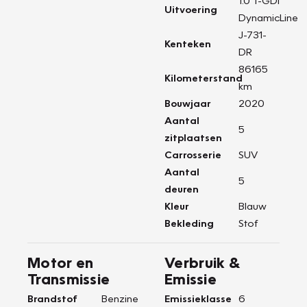
1.0 T-GDi
Uitvoering
DynamicLine
J-731-
Kenteken
DR
86165
Kilometerstand
km
Bouwjaar
2020
Aantal
5
zitplaatsen
Carrosserie
SUV
Aantal
5
deuren
Kleur
Blauw
Bekleding
Stof
Motor en
Verbruik &
Transmissie
Emissie
Brandstof
Benzine
Emissieklasse
6