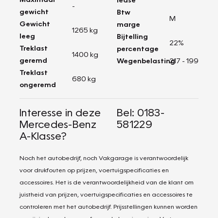
-
gewicht
Btw
M
Gewicht
marge
1265 kg
leeg
Bijtelling
22%
Treklast
percentage
1400 kg
geremd
Wegenbelasting
217 - 199
Treklast
680 kg
ongeremd
Interesse in deze
Bel: 0183-
Mercedes-Benz
581229
A-Klasse?
Noch het autobedrijf, noch Vakgarage is verantwoordelijk
voor drukfouten op prijzen, voertuigspecificaties en
accessoires. Het is de verantwoordelijkheid van de klant om
juistheid van prijzen, voertuigspecificaties en accessoires te
controleren met het autobedrijf. Prijsstellingen kunnen worden