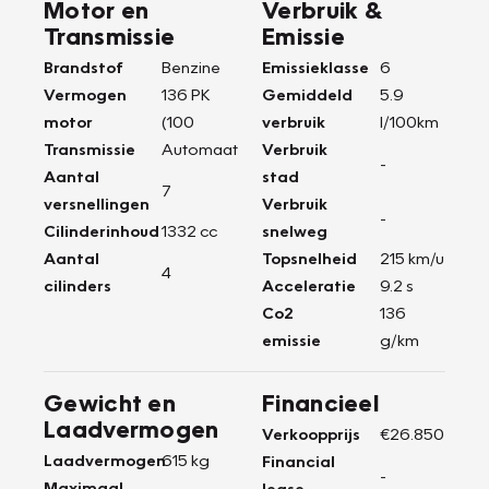
Motor en
Verbruik &
Transmissie
Emissie
Brandstof
Benzine
Emissieklasse
6
Vermogen
136 PK
Gemiddeld
5.9
motor
(100
verbruik
l/100km
Transmissie
Automaat
Verbruik
-
Aantal
stad
7
versnellingen
Verbruik
-
Cilinderinhoud
1332 cc
snelweg
Aantal
Topsnelheid
215 km/u
4
cilinders
Acceleratie
9.2 s
Co2
136
emissie
g/km
Gewicht en
Financieel
Laadvermogen
Verkoopprijs
€26.850
Laadvermogen
615 kg
Financial
-
Maximaal
lease