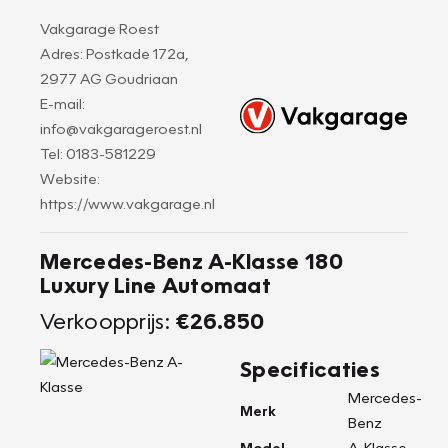
Vakgarage Roest
Adres: Postkade 172a,
2977 AG Goudriaan
E-mail:
info@vakgarageroest.nl
Tel: 0183-581229
Website:
https://www.vakgarage.nl
Mercedes-Benz A-Klasse 180
Luxury Line Automaat
Verkoopprijs:
€26.850
Specificaties
Mercedes-
Merk
Benz
Model
A-Klasse