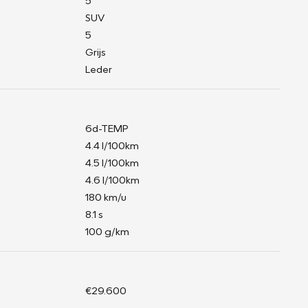
5
SUV
5
Grijs
Leder
6d-TEMP
4.4 l/100km
4.5 l/100km
4.6 l/100km
180 km/u
8.1 s
100 g/km
€29.600
-