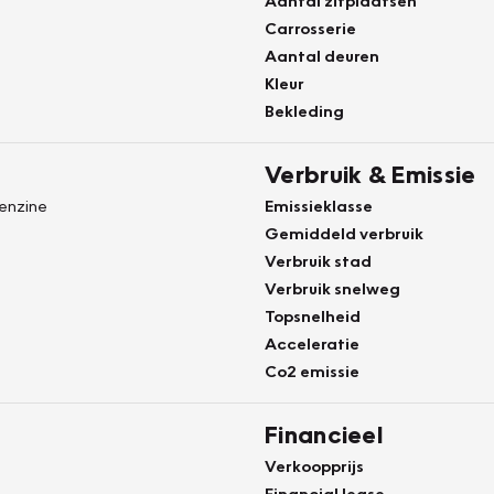
Aantal zitplaatsen
Carrosserie
Aantal deuren
Kleur
Bekleding
Verbruik & Emissie
Benzine
Emissieklasse
Gemiddeld verbruik
Verbruik stad
Verbruik snelweg
Topsnelheid
Acceleratie
Co2 emissie
Financieel
Verkoopprijs
Financial lease