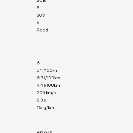
2018
5
SUV
5
Rood
-
6
5.1 l/100km
6.3 l/100km
4.4 l/100km
205 km/u
8.3 s
115 g/km
€17.945