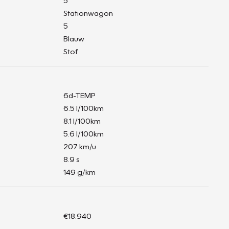
5
Stationwagon
5
Blauw
Stof
6d-TEMP
6.5 l/100km
8.1 l/100km
5.6 l/100km
207 km/u
8.9 s
149 g/km
€18.940
-