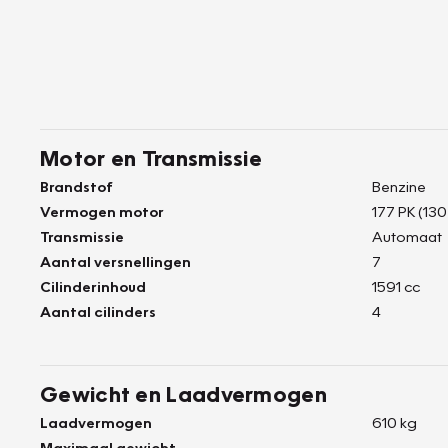
Motor en Transmissie
Brandstof
Benzine
Vermogen motor
177 PK (130
Transmissie
Automaat
Aantal versnellingen
7
Cilinderinhoud
1591 cc
Aantal cilinders
4
Gewicht en Laadvermogen
Laadvermogen
610 kg
Maximaal gewicht
-