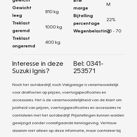
Btw
M
Gewicht
marge
810 kg
leeg
Bijtelling
22%
Treklast
percentage
1000 kg
geremd
Wegenbelasting
76 - 70
Treklast
400 kg
ongeremd
Interesse in deze
Bel: 0341-
Suzuki Ignis?
253571
Noch het autobedrijf, noch Vakgarage is verantwoordelijk
voor drukfouten op prijzen, voertuigspecificaties en
accessoires. Het is de verantwoordelijkheid van de klant om
juistheid van prijzen, voertuigspecificaties en accessoires te
controleren met het autobedrijf. Prijsstellingen kunnen worden
gewijzigd zonder voorafgaande kennisgeving. Vertrouw
daarom niet alleen op deze informatie, maar controleer bij