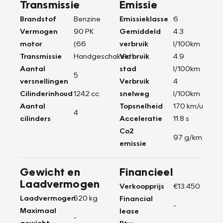
Transmissie
Emissie
Brandstof
Benzine
Emissieklasse
6
Vermogen
90 PK
Gemiddeld
4.3
motor
(66
verbruik
l/100km
Transmissie
Handgeschakeld
Verbruik
4.9
Aantal
stad
l/100km
5
versnellingen
Verbruik
4
Cilinderinhoud
1242 cc
snelweg
l/100km
Aantal
Topsnelheid
170 km/u
4
cilinders
Acceleratie
11.8 s
Co2
97 g/km
emissie
Gewicht en
Financieel
Laadvermogen
Verkoopprijs
€13.450
Laadvermogen
520 kg
Financial
-
Maximaal
lease
-
gewicht