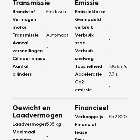
Transmissie
Emissie
Brandstof
Elektrisch
Emissieklasse
-
Vermogen
Gemiddeld
-
-
motor
verbruik
Transmissie
Automaat
Verbruik
-
Aantal
stad
-
versnellingen
Verbruik
-
Cilinderinhoud
-
snelweg
Aantal
Topsnelheid
186 km/u
-
cilinders
Acceleratie
7.7 s
Co2
-
emissie
Gewicht en
Financieel
Laadvermogen
Verkoopprijs
€52.820
Laadvermogen
535 kg
Financial
-
Maximaal
lease
-
gewicht
Btw