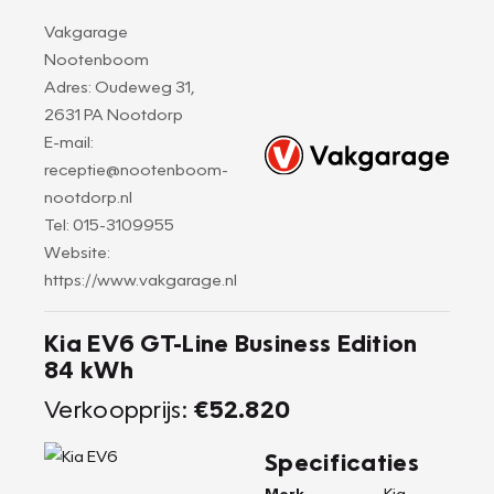
Vakgarage
Nootenboom
Adres: Oudeweg 31,
2631 PA Nootdorp
E-mail:
receptie@nootenboom-
nootdorp.nl
Tel: 015-3109955
Website:
https://www.vakgarage.nl
Kia EV6 GT-Line Business Edition
84 kWh
Verkoopprijs:
€52.820
Specificaties
Merk
Kia