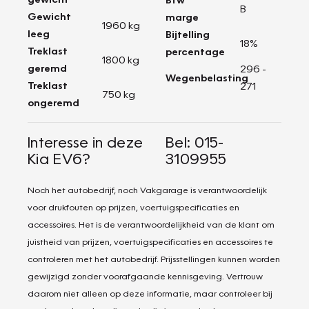
B
Gewicht
marge
1960 kg
leeg
Bijtelling
18%
Treklast
percentage
1800 kg
geremd
296 -
Wegenbelasting
Treklast
271
750 kg
ongeremd
Interesse in deze
Bel: 015-
Kia EV6?
3109955
Noch het autobedrijf, noch Vakgarage is verantwoordelijk
voor drukfouten op prijzen, voertuigspecificaties en
accessoires. Het is de verantwoordelijkheid van de klant om
juistheid van prijzen, voertuigspecificaties en accessoires te
controleren met het autobedrijf. Prijsstellingen kunnen worden
gewijzigd zonder voorafgaande kennisgeving. Vertrouw
daarom niet alleen op deze informatie, maar controleer bij