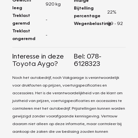
marge
920 kg
leeg
Bijtelling
22%
Treklast
percentage
-
geremd
Wegenbelasting
99 - 92
Treklast
-
ongeremd
Interesse in deze
Bel: 078-
Toyota Aygo?
6128323
Noch het autobedrijf, noch Vakgarage is verantwoordelijk
voor drukfouten op prijzen, voertuigspecificaties en
accessoires. Het is de verantwoordelijkheid van de klant om
juistheid van prijzen, voertuigspecificaties en accessoires te
controleren met het autobedrijf. Prijsstellingen kunnen worden
gewijzigd zonder voorafgaande kennisgeving. Vertrouw
daarom niet alleen op deze informatie, maar controleer bij
aankoop de zaken die uw beslissing zouden kunnen