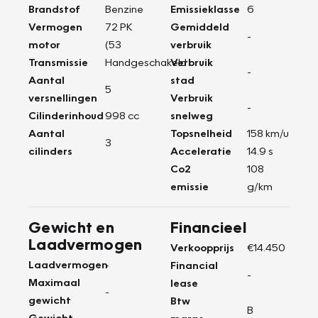
Brandstof
Benzine
Emissieklasse
6
Vermogen
72 PK
Gemiddeld
-
motor
(53
verbruik
Transmissie
Handgeschakeld
Verbruik
-
Aantal
stad
5
versnellingen
Verbruik
-
Cilinderinhoud
998 cc
snelweg
Aantal
Topsnelheid
158 km/u
3
cilinders
Acceleratie
14.9 s
Co2
108
emissie
g/km
Gewicht en
Financieel
Laadvermogen
Verkoopprijs
€14.450
Laadvermogen
-
Financial
-
Maximaal
lease
-
gewicht
Btw
B
Gewicht