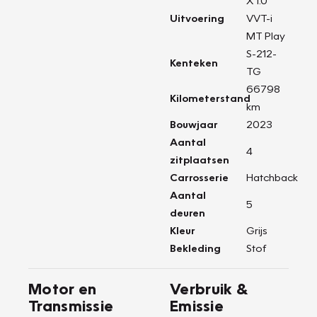
X 1.0
Uitvoering
VVT-i
MT Play
S-212-
Kenteken
TG
66798
Kilometerstand
km
Bouwjaar
2023
Aantal
4
zitplaatsen
Carrosserie
Hatchback
Aantal
5
deuren
Kleur
Grijs
Bekleding
Stof
Motor en
Verbruik &
Transmissie
Emissie