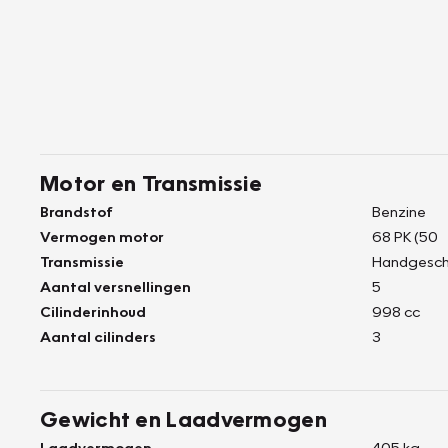
Motor en Transmissie
Brandstof
Benzine
Vermogen motor
68 PK (50
Transmissie
Handgesch
Aantal versnellingen
5
Cilinderinhoud
998 cc
Aantal cilinders
3
Gewicht en Laadvermogen
Laadvermogen
405 kg