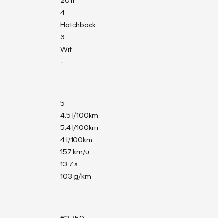
2011
4
Hatchback
3
Wit
-
5
4.5 l/100km
5.4 l/100km
4 l/100km
157 km/u
13.7 s
103 g/km
€2.750