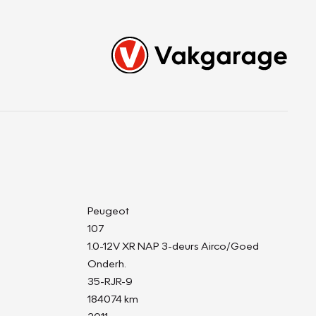
Peugeot
107
1.0-12V XR NAP 3-deurs Airco/Goed
Onderh.
35-RJR-9
184074 km