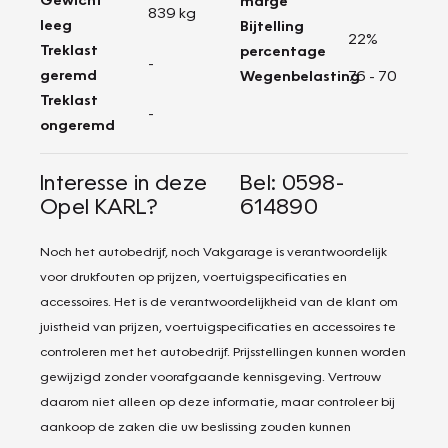
marge
839 kg
leeg
Bijtelling
22%
Treklast
percentage
-
geremd
Wegenbelasting
76 - 70
Treklast
-
ongeremd
Interesse in deze
Bel: 0598-
Opel KARL?
614890
Noch het autobedrijf, noch Vakgarage is verantwoordelijk
voor drukfouten op prijzen, voertuigspecificaties en
accessoires. Het is de verantwoordelijkheid van de klant om
juistheid van prijzen, voertuigspecificaties en accessoires te
controleren met het autobedrijf. Prijsstellingen kunnen worden
gewijzigd zonder voorafgaande kennisgeving. Vertrouw
daarom niet alleen op deze informatie, maar controleer bij
aankoop de zaken die uw beslissing zouden kunnen