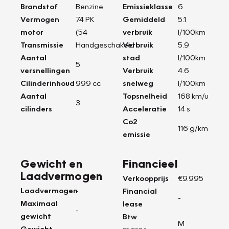
Brandstof
Benzine
Emissieklasse
6
Vermogen
74 PK
Gemiddeld
5.1
motor
(54
verbruik
l/100km
Transmissie
Handgeschakeld
Verbruik
5.9
Aantal
stad
l/100km
5
versnellingen
Verbruik
4.6
Cilinderinhoud
999 cc
snelweg
l/100km
Aantal
Topsnelheid
168 km/u
3
cilinders
Acceleratie
14 s
Co2
116 g/km
emissie
Gewicht en
Financieel
Laadvermogen
Verkoopprijs
€9.995
Laadvermogen
-
Financial
-
Maximaal
lease
-
gewicht
Btw
M
Gewicht