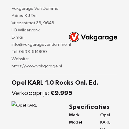
Vakgarage Van Damme
Adres: K J De
Vriezestraat 33, 9648
HB Wildervank
E-mail:
info@vakgaragevandamme.nl
Tel: 0598-614890
Website:
https://www.vakgarage.nl
Opel KARL 1.0 Rocks Onl. Ed.
Verkoopprijs:
€9.995
Specificaties
Merk
Opel
Model
KARL