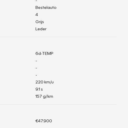
-
Bestelauto
4
Grijs
Leder
6d-TEMP
-
-
-
220 km/u
9.1 s
157 g/km
€47.900
-