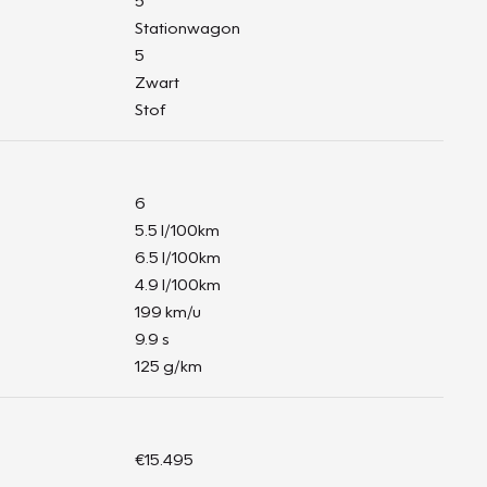
5
Stationwagon
5
Zwart
Stof
6
5.5 l/100km
6.5 l/100km
4.9 l/100km
199 km/u
9.9 s
125 g/km
€15.495
-