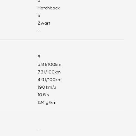
5
Hatchback
5
Zwart
-
5
5.8 l/100km
7.3 l/100km
4.9 l/100km
190 km/u
10.6 s
134 g/km
-
-