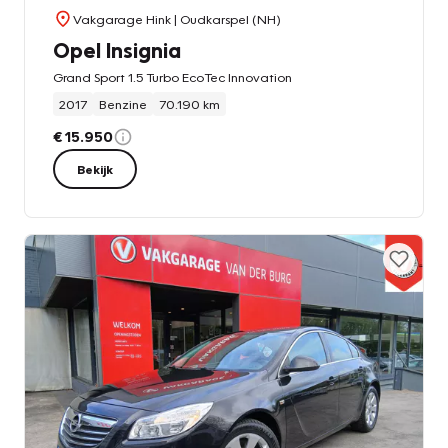
Vakgarage Hink
| Oudkarspel (NH)
Opel Insignia
Grand Sport 1.5 Turbo EcoTec Innovation
2017
Benzine
70.190 km
€ 15.950
Bekijk