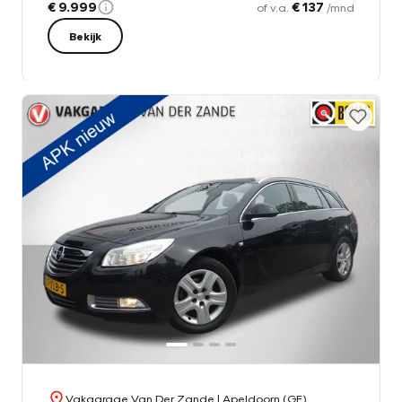
€ 9.999
€ 137
of v.a.
/mnd
Bekijk
Vakgarage Van Der Zande
| Apeldoorn (GE)