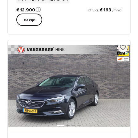
€ 12.900
€ 163
of v.a.
/mnd
Bekijk