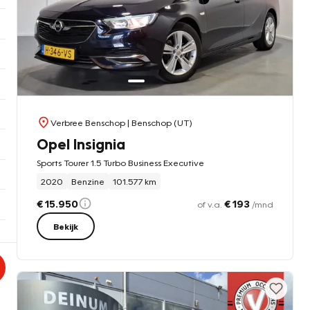
Verbree Benschop
| Benschop (UT)
Opel Insignia
Sports Tourer 1.5 Turbo Business Executive
2020
Benzine
101.577 km
€ 15.950
€ 193
of v.a.
/mnd
Bekijk