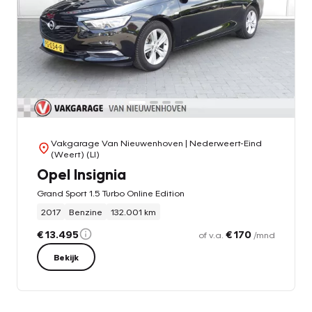
Vakgarage Van Nieuwenhoven
| Nederweert-Eind
(Weert) (LI)
Opel Insignia
Grand Sport 1.5 Turbo Online Edition
2017
Benzine
132.001 km
€ 13.495
€ 170
of v.a.
/mnd
Bekijk