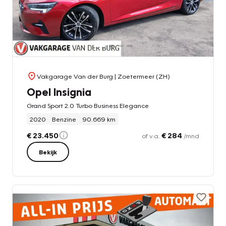
Vakgarage Van der Burg
| Zoetermeer (ZH)
Opel Insignia
Grand Sport 2.0 Turbo Business Elegance
2020
Benzine
90.669 km
€ 23.450
€ 284
of v.a.
/mnd
Bekijk