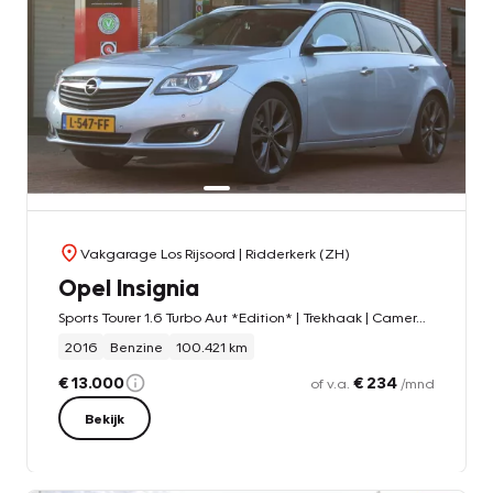
Vakgarage Los Rijsoord
| Ridderkerk (ZH)
Opel Insignia
Sports Tourer 1.6 Turbo Aut *Edition* | Trekhaak | Camera | Stoelverwarming | Cruise & Climate Control | Carplay |
2016
Benzine
100.421 km
€ 13.000
€ 234
of v.a.
/mnd
Bekijk