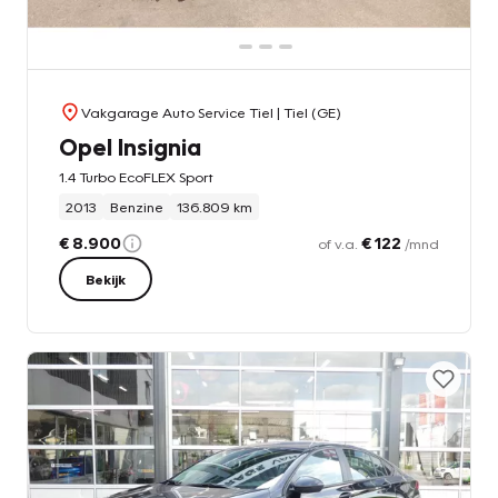
Vakgarage Auto Service Tiel
| Tiel (GE)
Opel Insignia
1.4 Turbo EcoFLEX Sport
2013
Benzine
136.809 km
€ 8.900
€ 122
of v.a.
/mnd
Bekijk