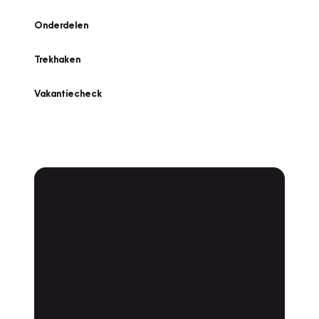
Onderdelen
Trekhaken
Vakantiecheck
Plan een
Werkplaatsafspraak
Is uw auto toe aan Onderhoud,
Bandenwissel of een Vakantiecheck? Plan
online een afspraak!