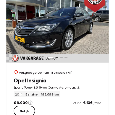
Vakgarage Deinum
| Bolsward (FR)
Opel Insignia
Sports Tourer 1.6 Turbo Cosmo Automaat, ..!!
2014
Benzine
198.699 km
€ 9.900
€ 136
of v.a.
/mnd
Bekijk