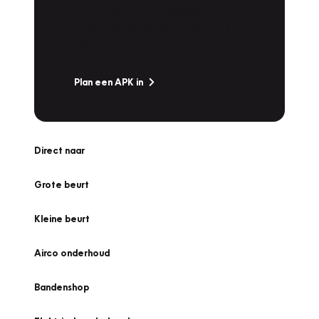
Is het weer tijd voor de jaarlijkse APK? Ga
snel naar Vakgarage bij u in de buurt, en ga
zonder zorgen de weg op!
Plan een APK in
Direct naar
Grote beurt
Kleine beurt
Airco onderhoud
Bandenshop