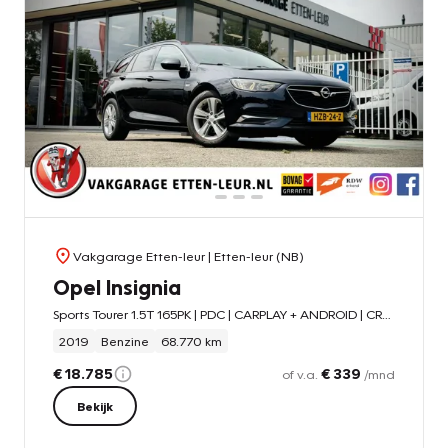
Vakgarage Etten-leur
| Etten-leur (NB)
Opel Insignia
Sports Tourer 1.5T 165PK | PDC | CARPLAY + ANDROID | CRUISE
2019
Benzine
68.770 km
€ 18.785
€ 339
of v.a.
/mnd
Bekijk