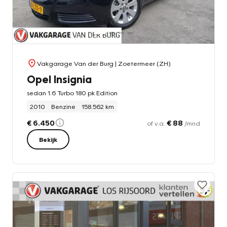
Vakgarage Van der Burg
| Zoetermeer (ZH)
Opel Insignia
sedan 1.6 Turbo 180 pk Edition
2010
Benzine
158.562 km
€ 6.450
€ 88
of v.a.
/mnd
Bekijk