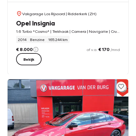
Vakgarage Los Rijsoord
| Ridderkerk (ZH)
Opel Insignia
1.6 Turbo *Cosmo* | Trekhaak | Camera | Navigatie | Cruise & Climate Control | Bluetooth | Orig. NL |
2014
Benzine
165.244 km
€ 8.000
€ 170
of v.a.
/mnd
Bekijk