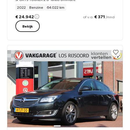
2022
Benzine
64.022 km
€ 24.942
€ 371
of v.a.
/mnd
Bekijk