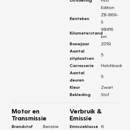
Uitvoering
First
Edition
ZB-869-
Kenteken
S
98416
Kilometerstand
km
Bouwjaar
2019
Aantal
5
zitplaatsen
Carrosserie
Hatchback
Aantal
5
deuren
Kleur
Zwart
Bekleding
Stof
Motor en
Verbruik &
Transmissie
Emissie
Brandstof
Benzine
Emissieklasse
6