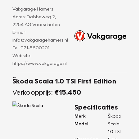
Vakgarage Hamers
Adres: Dobbeweg 2,
2254 AG Voorschoten
E-mail:
info@vakgaragehamers.nl
Tel: 071-5600201
Website:
https://www.vakgarage.nl
Škoda Scala 1.0 TSI First Edition
Verkoopprijs:
€15.450
Specificaties
Merk
Škoda
Model
Scala
1.0 TSI