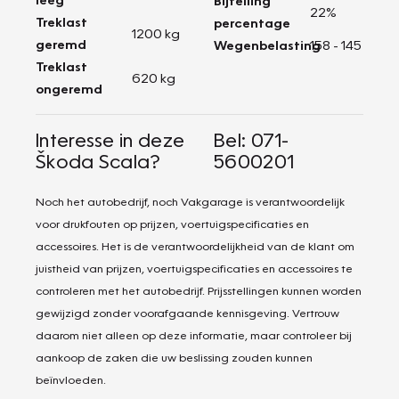
Bijtelling
22%
Treklast
percentage
1200 kg
geremd
Wegenbelasting
158 - 145
Treklast
620 kg
ongeremd
Interesse in deze
Bel: 071-
Škoda Scala?
5600201
Noch het autobedrijf, noch Vakgarage is verantwoordelijk
voor drukfouten op prijzen, voertuigspecificaties en
accessoires. Het is de verantwoordelijkheid van de klant om
juistheid van prijzen, voertuigspecificaties en accessoires te
controleren met het autobedrijf. Prijsstellingen kunnen worden
gewijzigd zonder voorafgaande kennisgeving. Vertrouw
daarom niet alleen op deze informatie, maar controleer bij
aankoop de zaken die uw beslissing zouden kunnen
beïnvloeden.