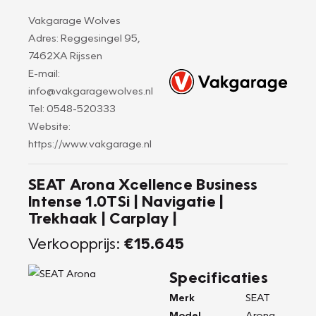
Vakgarage Wolves
Adres: Reggesingel 95,
7462XA Rijssen
E-mail:
info@vakgaragewolves.nl
Tel: 0548-520333
Website:
https://www.vakgarage.nl
SEAT Arona Xcellence Business
Intense 1.0TSi | Navigatie |
Trekhaak | Carplay |
Verkoopprijs:
€15.645
Specificaties
Merk
SEAT
Model
Arona