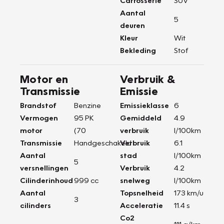
Carrosserie
SUV
Aantal
5
deuren
Kleur
Wit
Bekleding
Stof
Motor en
Verbruik &
Transmissie
Emissie
Brandstof
Benzine
Emissieklasse
6
Vermogen
95 PK
Gemiddeld
4.9
motor
(70
verbruik
l/100km
Transmissie
Handgeschakeld
Verbruik
6.1
Aantal
stad
l/100km
5
versnellingen
Verbruik
4.2
Cilinderinhoud
999 cc
snelweg
l/100km
Aantal
Topsnelheid
173 km/u
3
cilinders
Acceleratie
11.4 s
Co2
111 g/km