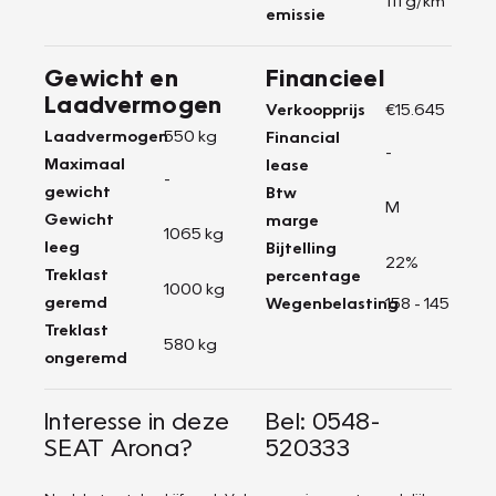
emissie
Gewicht en
Financieel
Laadvermogen
Verkoopprijs
€15.645
Laadvermogen
550 kg
Financial
-
Maximaal
lease
-
gewicht
Btw
M
Gewicht
marge
1065 kg
leeg
Bijtelling
22%
Treklast
percentage
1000 kg
geremd
Wegenbelasting
158 - 145
Treklast
580 kg
ongeremd
Interesse in deze
Bel: 0548-
SEAT Arona?
520333