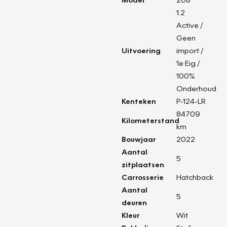
1.2
Active /
Geen
Uitvoering
import /
1e Eig /
100%
Onderhoud
Kenteken
P-124-LR
84709
Kilometerstand
km
Bouwjaar
2022
Aantal
5
zitplaatsen
Carrosserie
Hatchback
Aantal
5
deuren
Kleur
Wit