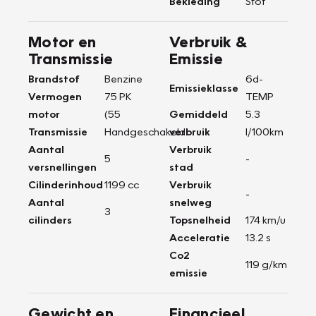
Bekleding
Stof
Motor en
Verbruik &
Transmissie
Emissie
Brandstof
Benzine
6d-
Emissieklasse
Vermogen
75 PK
TEMP
motor
(55
Gemiddeld
5.3
Transmissie
Handgeschakeld
verbruik
l/100km
Aantal
Verbruik
5
-
versnellingen
stad
Cilinderinhoud
1199 cc
Verbruik
-
Aantal
snelweg
3
cilinders
Topsnelheid
174 km/u
Acceleratie
13.2 s
Co2
119 g/km
emissie
Gewicht en
Financieel