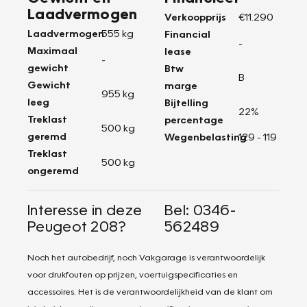
Laadvermogen
Verkoopprijs
€11.290
Laadvermogen
555 kg
Financial
-
Maximaal
lease
-
gewicht
Btw
B
Gewicht
marge
955 kg
leeg
Bijtelling
22%
Treklast
percentage
500 kg
geremd
Wegenbelasting
129 - 119
Treklast
500 kg
ongeremd
Interesse in deze
Bel: 0346-
Peugeot 208?
562489
Noch het autobedrijf, noch Vakgarage is verantwoordelijk
voor drukfouten op prijzen, voertuigspecificaties en
accessoires. Het is de verantwoordelijkheid van de klant om