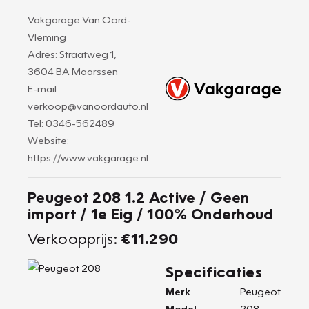
Vakgarage Van Oord-
Vleming
Adres: Straatweg 1,
3604 BA Maarssen
E-mail:
verkoop@vanoordauto.nl
Tel: 0346-562489
Website:
https://www.vakgarage.nl
Peugeot 208 1.2 Active / Geen
import / 1e Eig / 100% Onderhoud
Verkoopprijs:
€11.290
Specificaties
Merk
Peugeot
Model
208