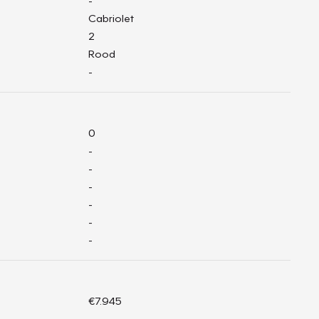
-
Cabriolet
2
Rood
-
0
-
-
-
-
-
-
€7.945
-