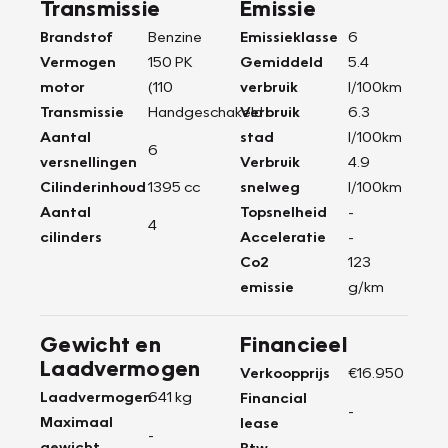
Transmissie
Emissie
Brandstof
Benzine
Emissieklasse
6
Vermogen
150 PK
Gemiddeld
5.4
motor
(110
verbruik
l/100km
Transmissie
Handgeschakeld
Verbruik
6.3
Aantal
stad
l/100km
6
versnellingen
Verbruik
4.9
Cilinderinhoud
1395 cc
snelweg
l/100km
Aantal
Topsnelheid
-
4
cilinders
Acceleratie
-
Co2
123
emissie
g/km
Gewicht en
Financieel
Laadvermogen
Verkoopprijs
€16.950
Laadvermogen
641 kg
Financial
-
Maximaal
lease
-
gewicht
Btw