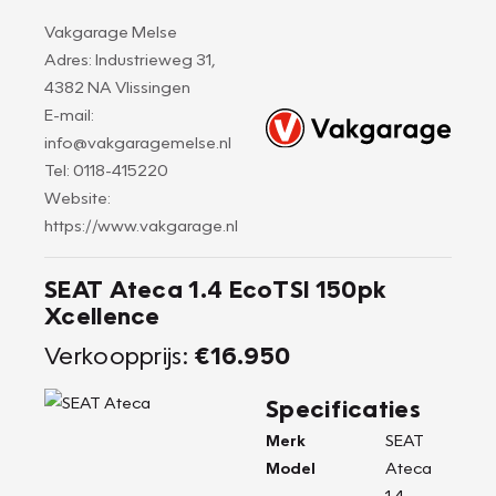
Vakgarage Melse
Adres: Industrieweg 31,
4382 NA Vlissingen
E-mail:
info@vakgaragemelse.nl
Tel: 0118-415220
Website:
https://www.vakgarage.nl
SEAT Ateca 1.4 EcoTSI 150pk
Xcellence
Verkoopprijs:
€16.950
Specificaties
Merk
SEAT
Model
Ateca
1.4