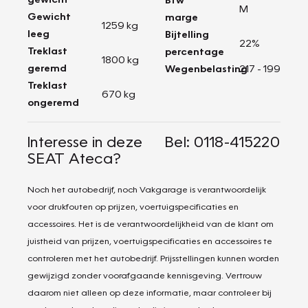
M
Gewicht
marge
1259 kg
leeg
Bijtelling
22%
Treklast
percentage
1800 kg
geremd
Wegenbelasting
217 - 199
Treklast
670 kg
ongeremd
Interesse in deze
Bel: 0118-415220
SEAT Ateca?
Noch het autobedrijf, noch Vakgarage is verantwoordelijk
voor drukfouten op prijzen, voertuigspecificaties en
accessoires. Het is de verantwoordelijkheid van de klant om
juistheid van prijzen, voertuigspecificaties en accessoires te
controleren met het autobedrijf. Prijsstellingen kunnen worden
gewijzigd zonder voorafgaande kennisgeving. Vertrouw
daarom niet alleen op deze informatie, maar controleer bij