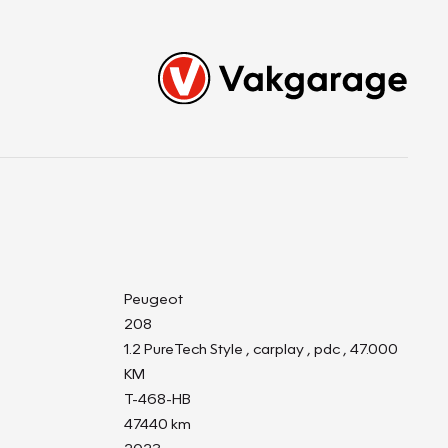
Peugeot
208
1.2 PureTech Style , carplay , pdc , 47.000
KM
T-468-HB
47440 km