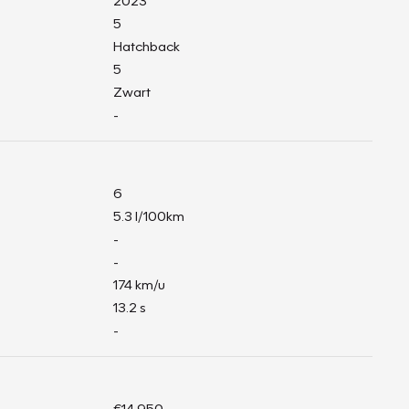
2023
5
Hatchback
5
Zwart
-
6
5.3 l/100km
-
-
174 km/u
13.2 s
-
€14.950