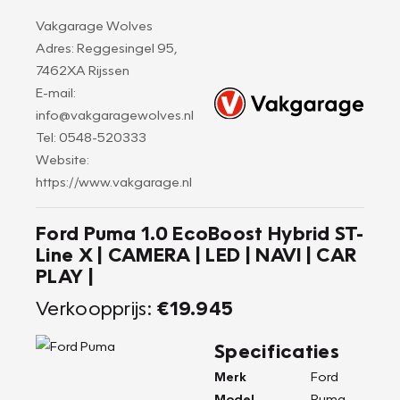
Vakgarage Wolves
Adres: Reggesingel 95,
7462XA Rijssen
E-mail:
info@vakgaragewolves.nl
Tel: 0548-520333
Website:
https://www.vakgarage.nl
Ford Puma 1.0 EcoBoost Hybrid ST-
Line X | CAMERA | LED | NAVI | CAR
PLAY |
Verkoopprijs:
€19.945
Specificaties
Merk
Ford
Model
Puma