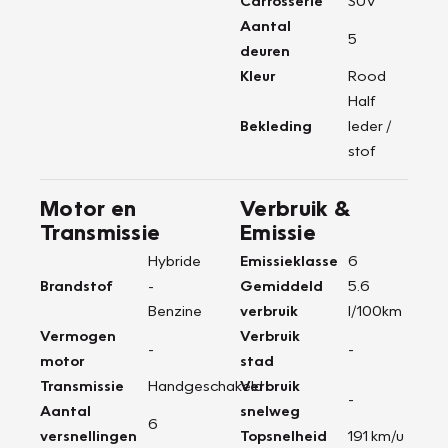
Carrosserie
SUV
Aantal
5
deuren
Kleur
Rood
Half
Bekleding
leder /
stof
Motor en
Verbruik &
Transmissie
Emissie
Hybride
Emissieklasse
6
Brandstof
-
Gemiddeld
5.6
Benzine
verbruik
l/100km
Vermogen
Verbruik
-
-
motor
stad
Transmissie
Handgeschakeld
Verbruik
-
Aantal
snelweg
6
versnellingen
Topsnelheid
191 km/u