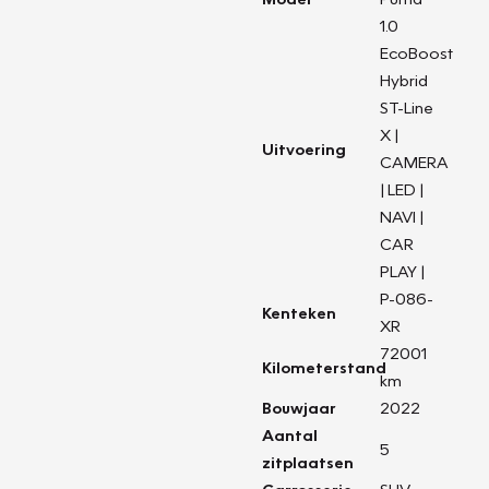
1.0
EcoBoost
Hybrid
ST-Line
X |
Uitvoering
CAMERA
| LED |
NAVI |
CAR
PLAY |
P-086-
Kenteken
XR
72001
Kilometerstand
km
Bouwjaar
2022
Aantal
5
zitplaatsen