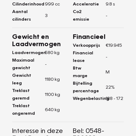
Cilinderinhoud
999 cc
Acceleratie
9.8 s
Aantal
Co2
3
-
cilinders
emissie
Gewicht en
Financieel
Laadvermogen
Verkoopprijs
€19.945
Laadvermogen
580 kg
Financial
-
Maximaal
lease
-
gewicht
Btw
M
Gewicht
marge
1180 kg
leeg
Bijtelling
22%
Treklast
percentage
1100 kg
geremd
Wegenbelasting
188 - 172
Treklast
640 kg
ongeremd
Interesse in deze
Bel: 0548-