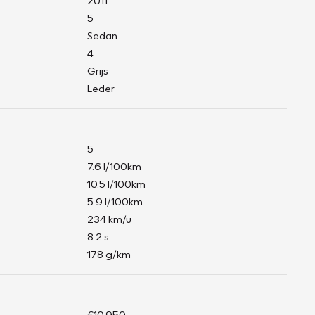
2011
5
Sedan
4
Grijs
Leder
5
7.6 l/100km
10.5 l/100km
5.9 l/100km
234 km/u
8.2 s
178 g/km
€10.950