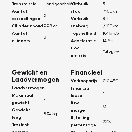
Transmissie
Handgeschakeld
Verbruik
5
Aantal
stad
l/100km
5
versnellingen
Verbruik
3.7
Cilinderinhoud
998 cc
snelweg
l/100km
Aantal
Topsnelheid
161 km/u
3
cilinders
Acceleratie
14.6 s
Co2
94 g/km
emissie
Gewicht en
Financieel
Laadvermogen
Verkoopprijs
€10.450
Laadvermogen
-
Financial
-
Maximaal
lease
-
gewicht
Btw
M
Gewicht
marge
874 kg
leeg
Bijtelling
22%
Treklast
percentage
-
geremd