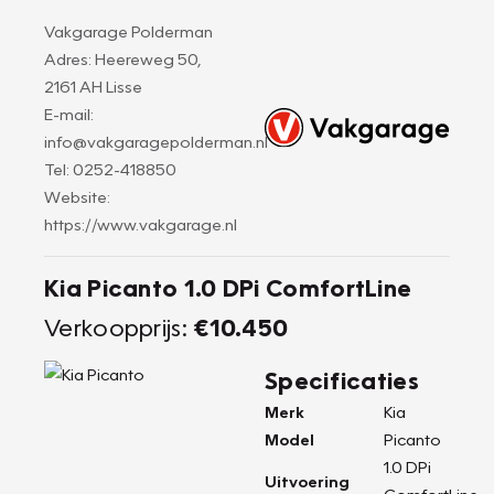
Vakgarage Polderman
Adres: Heereweg 50,
2161 AH Lisse
E-mail:
info@vakgaragepolderman.nl
Tel: 0252-418850
Website:
https://www.vakgarage.nl
Kia Picanto 1.0 DPi ComfortLine
Verkoopprijs:
€10.450
Specificaties
Merk
Kia
Model
Picanto
1.0 DPi
Uitvoering