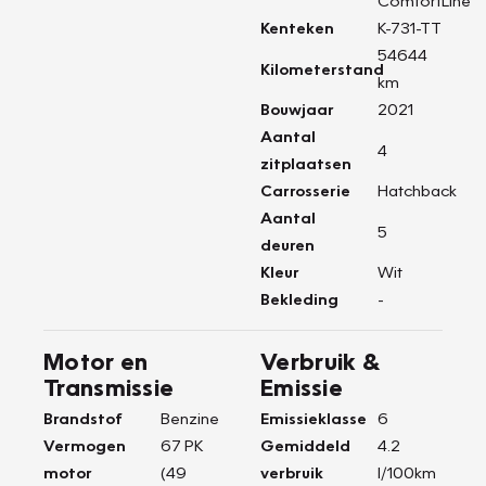
ComfortLine
Kenteken
K-731-TT
54644
Kilometerstand
km
Bouwjaar
2021
Aantal
4
zitplaatsen
Carrosserie
Hatchback
Aantal
5
deuren
Kleur
Wit
Bekleding
-
Motor en
Verbruik &
Transmissie
Emissie
Brandstof
Benzine
Emissieklasse
6
Vermogen
67 PK
Gemiddeld
4.2
motor
(49
verbruik
l/100km