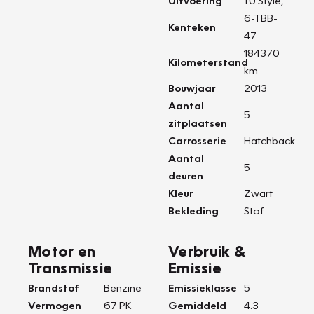
Uitvoering
1.0 Style,
6-TBB-
Kenteken
47
184370
Kilometerstand
km
Bouwjaar
2013
Aantal
5
zitplaatsen
Carrosserie
Hatchback
Aantal
5
deuren
Kleur
Zwart
Bekleding
Stof
Motor en
Verbruik &
Transmissie
Emissie
Brandstof
Benzine
Emissieklasse
5
Vermogen
67 PK
Gemiddeld
4.3