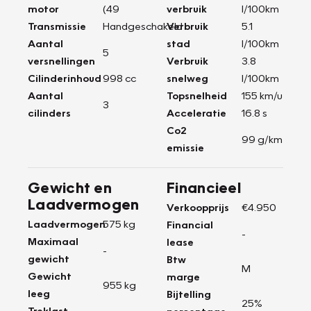
motor
(49
verbruik
l/100km
Transmissie
Handgeschakeld
Verbruik
5.1
Aantal
stad
l/100km
5
versnellingen
Verbruik
3.8
Cilinderinhoud
998 cc
snelweg
l/100km
Aantal
Topsnelheid
155 km/u
3
cilinders
Acceleratie
16.8 s
Co2
99 g/km
emissie
Gewicht en
Financieel
Laadvermogen
Verkoopprijs
€4.950
Laadvermogen
575 kg
Financial
-
Maximaal
lease
-
gewicht
Btw
M
Gewicht
marge
955 kg
leeg
Bijtelling
25%
Treklast