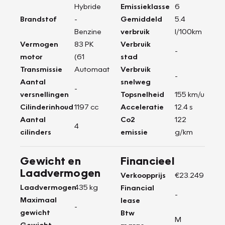
Hybride
Emissieklasse
6
Brandstof
-
Gemiddeld
5.4
Benzine
verbruik
l/100km
Vermogen
83 PK
Verbruik
-
motor
(61
stad
Transmissie
Automaat
Verbruik
-
Aantal
snelweg
-
versnellingen
Topsnelheid
155 km/u
Cilinderinhoud
1197 cc
Acceleratie
12.4 s
Aantal
Co2
122
4
cilinders
emissie
g/km
Gewicht en
Financieel
Laadvermogen
Verkoopprijs
€23.249
Laadvermogen
435 kg
Financial
-
Maximaal
lease
-
gewicht
Btw
M
Gewicht