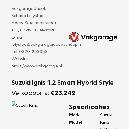
Vakgarage Jacob
Schaap Lelystad
Adres: Ketelmeerstraat
130, 8226 JX Lelystad
E-mail:
lelystad@vakgaragejacobschaap.nl
Tel: 0320-253053
Website:
https://www.vakgarage.nl
Suzuki Ignis 1.2 Smart Hybrid Style
Verkoopprijs:
€23.249
Specificaties
Merk
Suzuki
Model
Ignis