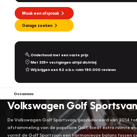
Maak een afspraak
Garage zoeken
Onderhoud met een vaste prijs
Met 335+ vestigingen altijd dichtbij
Wij krijgen een 9.2 o.b.v. ruim 180.000 reviews
Occasions
Volkswagen Golf Sportsvan
De Volkswagen Golf Sportsvan, geproduceerd van 2014 tot 
afstammeling van de populaire Golf, biedt extra ruimte en 
vormt de Golf Sportsvan een harmonieuze balans tussen co