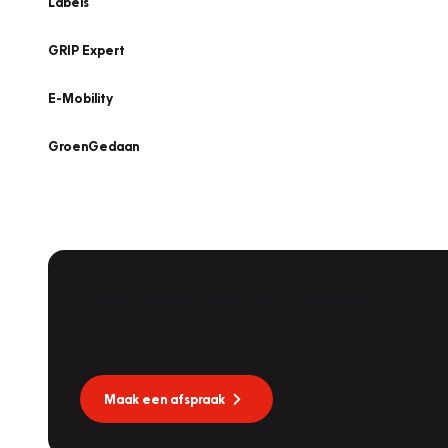
Labels
GRIP Expert
E-Mobility
GroenGedaan
Onderhoud voor uw leaseauto?
Dat kan via Lease Service Partner! Onze partner voor
Maak een afspraak