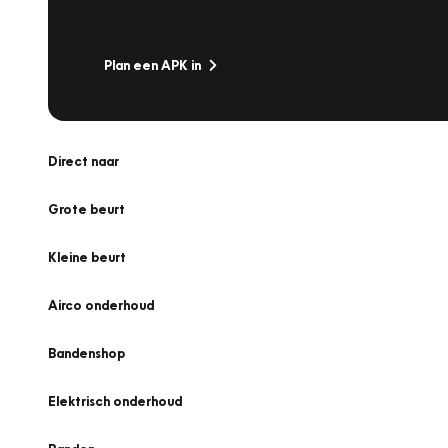
Is het weer tijd voor de jaarlijkse APK? Ga snel naar V
Plan een APK in
Direct naar
Grote beurt
Kleine beurt
Airco onderhoud
Bandenshop
Elektrisch onderhoud