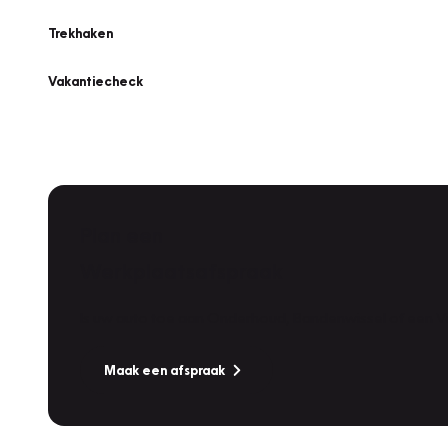
Trekhaken
Vakantiecheck
Plan een
Werkplaatsafspraak
Is uw auto toe aan Onderhoud, Bandenwissel of een Va
Maak een afspraak