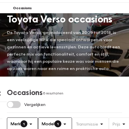
Occasions
Toyota Verso occasions
De Toyota Verso, geproduceerd van 2009 tot 2018, is
een veelzijdige MPV die speciaal ontworpen is voor
gezinnen en actieve levensstijlen. Deze auto biedt een
perfecte mix van functionaliteit, comfort en stijl,
waardoor hij een populaire keuze was voor mensen die
op zoek waren naar een ruime en praktische auto.
Occasions
6 resultaten
Vergelijken
Merk
Model
Transmissie
Prijs
1
1