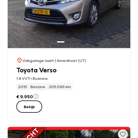
Vakgarage Isselt
| Amersfoort (UT)
Toyota Verso
1.8 VVT-i Business
2015
Benzine
205.093 km
€ 9.950
Bekijk