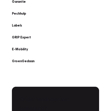
Garantie
Pechhulp
Labels
GRIP Expert
E-Mobility
GroenGedaan
Onderhoud voor uw
leaseauto?