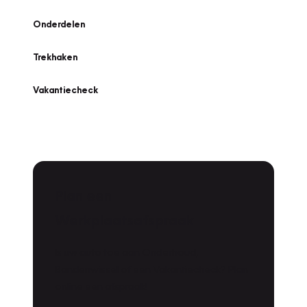
Onderdelen
Trekhaken
Vakantiecheck
Plan een
Werkplaatsafspraak
Is uw auto toe aan Onderhoud,
Bandenwissel of een Vakantiecheck? Plan
online een afspraak!