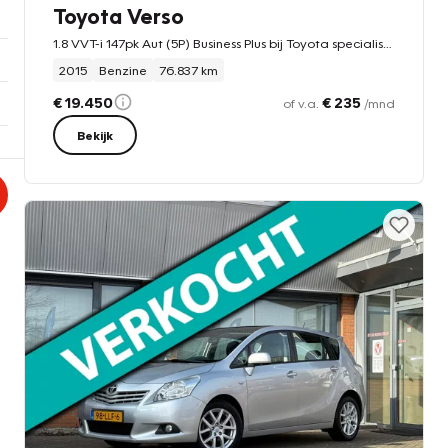
Toyota Verso
1.8 VVT-i 147pk Aut (5P) Business Plus bij Toyota specialist met 12 maanden BOVAG garantie
2015
Benzine
76.837 km
€ 19.450
€ 235
of v.a.
/mnd
Bekijk