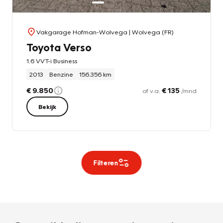
Vakgarage Hofman-Wolvega
| Wolvega (FR)
Toyota Verso
1.6 VVT-i Business
2013
Benzine
156.356 km
€ 9.850
€ 135
of v.a.
/mnd
Bekijk
Filteren