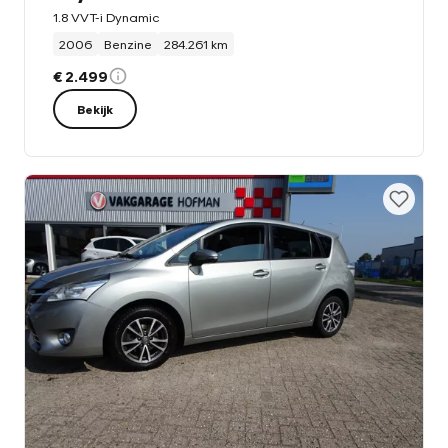
1.8 VVT-i Dynamic
2006
Benzine
284.261 km
€ 2.499
Bekijk