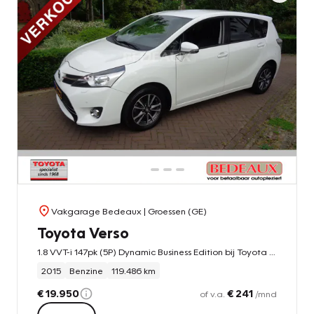
Vakgarage Bedeaux
| Groessen (GE)
Toyota Verso
1.8 VVT-i 147pk (5P) Dynamic Business Edition bij Toyota specialist sinds 1968 , levering met 12 maanden Bovag garantie !
2015
Benzine
119.486 km
€ 19.950
€ 241
of v.a.
/mnd