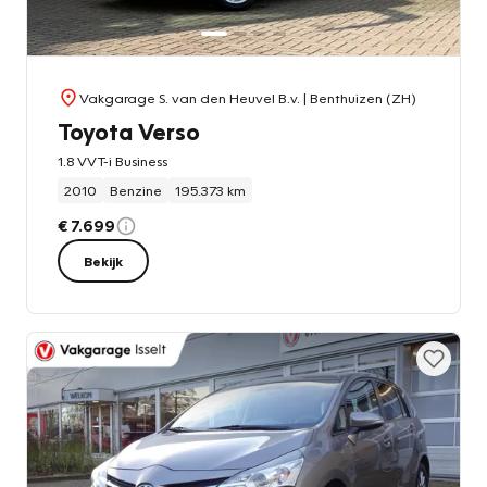
Vakgarage S. van den Heuvel B.v.
| Benthuizen (ZH)
Toyota Verso
1.8 VVT-i Business
2010
Benzine
195.373 km
€ 7.699
Bekijk