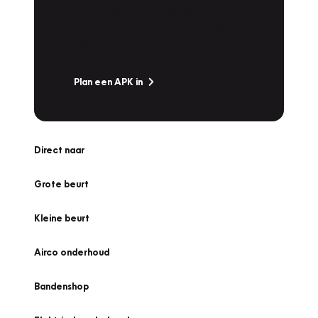
Is het weer tijd voor de jaarlijkse APK? Ga
snel naar Vakgarage bij u in de buurt, en ga
zonder zorgen de weg op!
Plan een APK in
Direct naar
Grote beurt
Kleine beurt
Airco onderhoud
Bandenshop