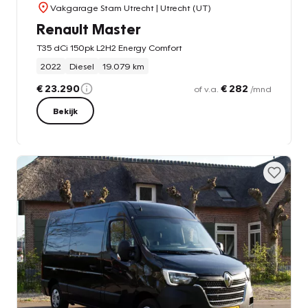
Vakgarage Stam Utrecht
| Utrecht (UT)
Renault Master
T35 dCi 150pk L2H2 Energy Comfort
2022
Diesel
19.079 km
€ 23.290
€ 282
of v.a.
/mnd
Bekijk