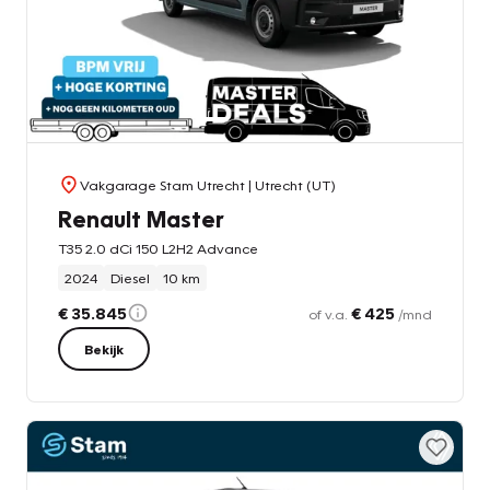
Vakgarage Stam Utrecht
| Utrecht (UT)
Renault Master
T35 2.0 dCi 150 L2H2 Advance
2024
Diesel
10 km
€ 35.845
€ 425
of v.a.
/mnd
Bekijk