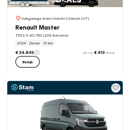
Vakgarage Stam Utrecht
| Utrecht (UT)
Renault Master
T35 2.0 dCi 150 L2H2 Advance
2024
Diesel
10 km
€ 34.845
€ 413
of v.a.
/mnd
Bekijk