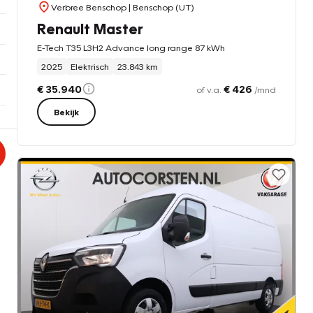
Verbree Benschop
| Benschop (UT)
Renault Master
E-Tech T35 L3H2 Advance long range 87 kWh
2025
Elektrisch
23.843 km
€ 35.940
€ 426
of v.a.
/mnd
Bekijk