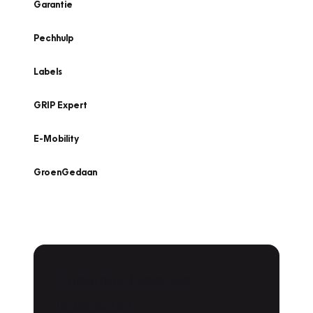
Garantie
Pechhulp
Labels
GRIP Expert
E-Mobility
GroenGedaan
Onderhoud voor uw
leaseauto?