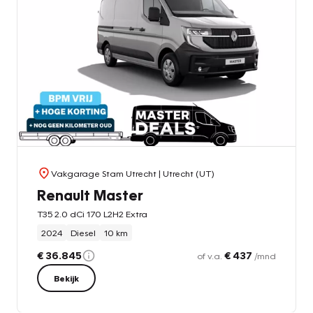
Vakgarage Stam Utrecht
| Utrecht (UT)
Renault Master
T35 2.0 dCi 170 L2H2 Extra
2024
Diesel
10 km
€ 36.845
€ 437
of v.a.
/mnd
Bekijk