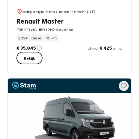
Vakgarage Stam Utrecht
| Utrecht (UT)
Renault Master
T35 2.0 dCi 150 L2H2 Advance
2024
Diesel
10 km
€ 35.845
€ 425
of v.a.
/mnd
Bekijk