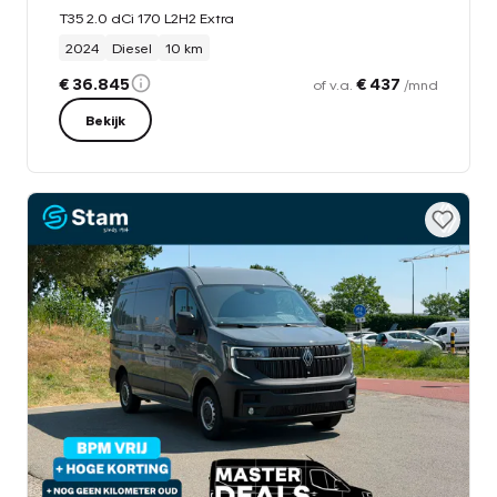
T35 2.0 dCi 170 L2H2 Extra
2024
Diesel
10 km
€ 36.845
€ 437
of v.a.
/mnd
Bekijk