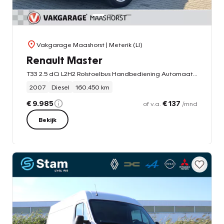
Vakgarage Maashorst
| Meterik (LI)
Renault Master
T33 2.5 dCi L2H2 Rolstoelbus Handbediening Automaat/Airco/Cruise/Navi
2007
Diesel
160.450 km
€ 9.985
€ 137
of v.a.
/mnd
Bekijk