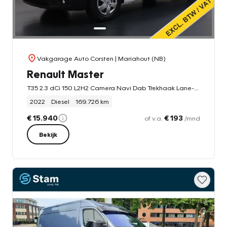
Vakgarage Auto Corsten
| Mariahout (NB)
Renault Master
T35 2.3 dCi 150 L2H2 Camera Navi Dab Trekhaak Lane-dep. Treeplanken Apple/Android CruiseControl Pdc
2022
Diesel
169.726 km
€ 15.940
€ 193
of v.a.
/mnd
Bekijk