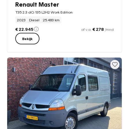
Renault Master
T35 2.3 dCi 135 L2H2 Work Edition
2023
Diesel
25.483 km
€ 22.945
€ 278
of v.a.
/mnd
Bekijk