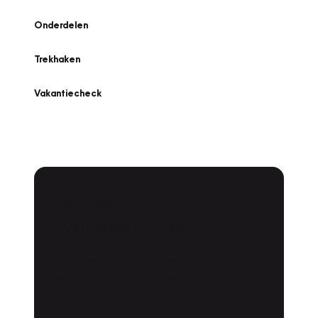
Onderdelen
Trekhaken
Vakantiecheck
Plan een
Werkplaatsafspraak
Is uw auto toe aan Onderhoud,
Bandenwissel of een Vakantiecheck? Plan
online een afspraak!