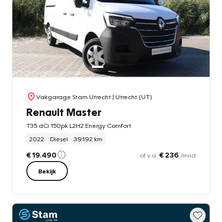
Vakgarage Stam Utrecht
| Utrecht (UT)
Renault Master
T35 dCi 150pk L2H2 Energy Comfort
2022
Diesel
39.192 km
€ 19.490
€ 236
of v.a.
/mnd
Bekijk