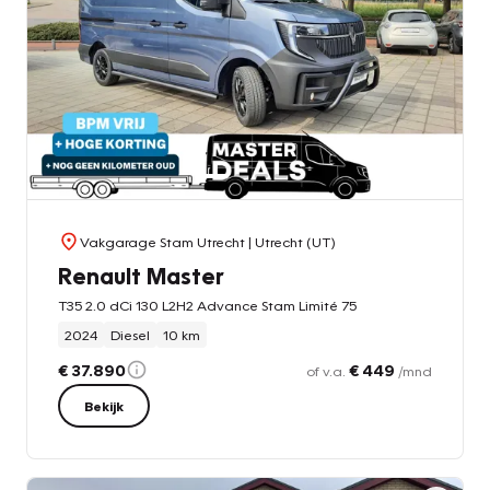
Vakgarage Stam Utrecht
| Utrecht (UT)
Renault Master
T35 2.0 dCi 130 L2H2 Advance Stam Limité 75
2024
Diesel
10 km
€ 37.890
€ 449
of v.a.
/mnd
Bekijk