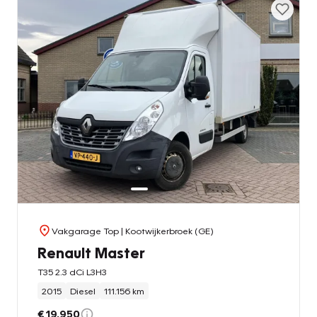
Vakgarage Top
| Kootwijkerbroek (GE)
Renault Master
T35 2.3 dCi L3H3
2015
Diesel
111.156 km
€ 19.950