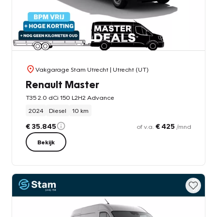
Vakgarage Stam Utrecht
| Utrecht (UT)
Renault Master
T35 2.0 dCi 150 L2H2 Advance
2024
Diesel
10 km
€ 35.845
€ 425
of v.a.
/mnd
Bekijk