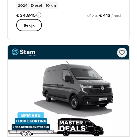
2024
Diesel
10 km
€ 34.845
€ 413
of v.a.
/mnd
Bekijk