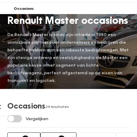
Occasions
Renault Master occasions
De Renault Master is sinds zijn intrede in 1980 een
onmisbare partner voor ondernemers en bedrijven die
behoefte hebben aan een robuuste bedrijfswagen. Met
zijn stevige ontwerp en veelzijdigheid is de Master een
populaire keuze in het segment van lichte
bedrijfswagens, perfect afgestemd op de eisen van
transport en logistiek.
Occasions
24 resultaten
Vergelijken