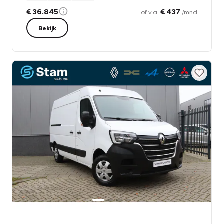
€ 36.845
€ 437
of v.a.
/mnd
Bekijk