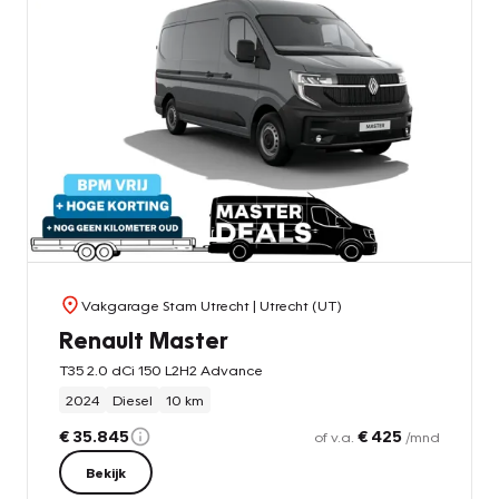
Vakgarage Stam Utrecht
| Utrecht (UT)
Renault Master
T35 2.0 dCi 150 L2H2 Advance
2024
Diesel
10 km
€ 35.845
€ 425
of v.a.
/mnd
Bekijk