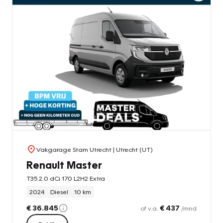
Vakgarage Stam Utrecht
| Utrecht (UT)
Renault Master
T35 2.0 dCi 170 L2H2 Extra
2024
Diesel
10 km
€ 36.845
€ 437
of v.a.
/mnd