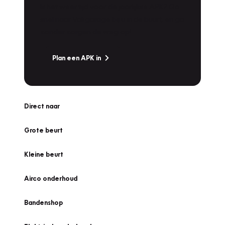
Is het weer tijd voor de jaarlijkse APK? Ga
snel naar Vakgarage bij u in de buurt, en ga
zonder zorgen de weg op!
Plan een APK in
Direct naar
Grote beurt
Kleine beurt
Airco onderhoud
Bandenshop