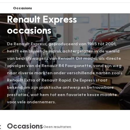
Occasions
Renault Express
occasions
De Renault Express, geproduceerd van 1985 tot 2001,
heeft een blijvende indruk achtergelaten in de wereld
van bedrijfswagens van Renault. Dit model, als directe
opvolger van de Renault R4 Fourgonette, vond zijn weg
naar diverse markten onder verschillende namen zoals
Renault Extra of Renault Rapid. De Express staat
bekend om zijn praktische ontwerp en betrouwbare
prestaties, wat hem tot een favoriete keuze maakte
voor vele ondernemers.
Occasions
Geen resultaten