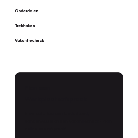
Onderdelen
Trekhaken
Vakantiecheck
Plan een
Werkplaatsafspraak
Is uw auto toe aan Onderhoud,
Bandenwissel of een Vakantiecheck? Plan
online een afspraak!