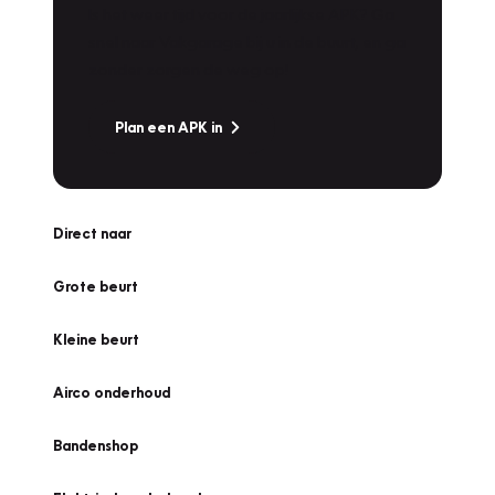
Is het weer tijd voor de jaarlijkse APK? Ga
snel naar Vakgarage bij u in de buurt, en ga
zonder zorgen de weg op!
Plan een APK in
Direct naar
Grote beurt
Kleine beurt
Airco onderhoud
Bandenshop