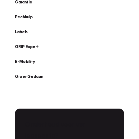
Garantie
Pechhulp
Labels
GRIP Expert
E-Mobility
GroenGedaan
Onderhoud voor uw
leaseauto?